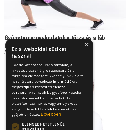
Gyógytorna-gyakorlatok a törzs és a láb
×
izmainak fejlesztésé...
Ez a weboldal sütiket
Moldvay Ildikó
használ
Cookie-kat használunk a tartalom, a
hirdetések személyre szabására és a
forgalom elemzésére. Webhelyünk Ön általi
használatára vonatkozó információkat
megosztjuk hirdetési és elemző
partnereinkkel is, akik egyesíthetik azokat
más információkkal, amelyeket Ön
biztosított számukra, vagy amelyeket a
szolgáltatásaik Ön általi használatából
Bővebben
gyűjtöttek össze.
ELENGEDHETETLENÜL
SZÜKSÉGES