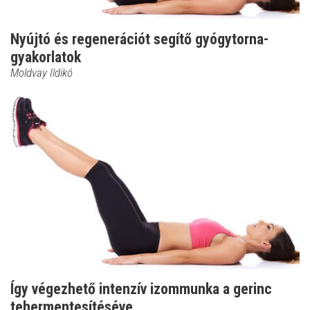
Nyújtó és regenerációt segítő gyógytorna-
gyakorlatok
Moldvay Ildikó
Így végezhető intenzív izommunka a gerinc
tehermentesítéséve...