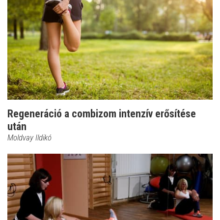
Regeneráció a combizom intenzív erősítése
után
Moldvay Ildikó