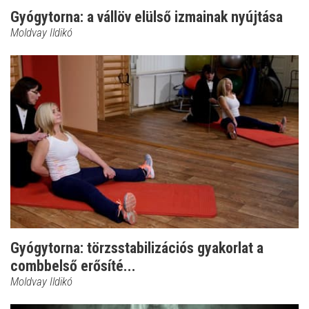
Gyógytorna: a vállöv elülső izmainak nyújtása
Moldvay Ildikó
Gyógytorna: törzsstabilizációs gyakorlat a
combbelső erősíté...
Moldvay Ildikó