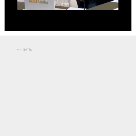
Betöltve
:
Állapot
:
Némítás
0%
0%
kikapcsolva
HIRDETÉS