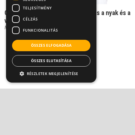
TELJESÍTMÉNY
Gyógytorna - így maradhat rugalmas a nyak és a
CÉLZÁS
vállöv
Moldvay Ildikó
FUNKCIONALITÁS
ÖSSZES ELFOGADÁSA
ÖSSZES ELUTASÍTÁSA
RÉSZLETEK MEGJELENÍTÉSE