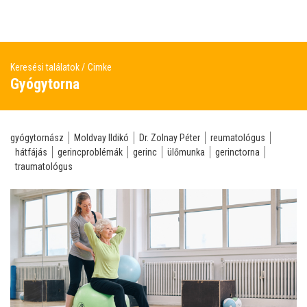
Keresési találatok
Cimke
Gyógytorna
gyógytornász
Moldvay Ildikó
Dr. Zolnay Péter
reumatológus
hátfájás
gerincproblémák
gerinc
ülőmunka
gerinctorna
traumatológus