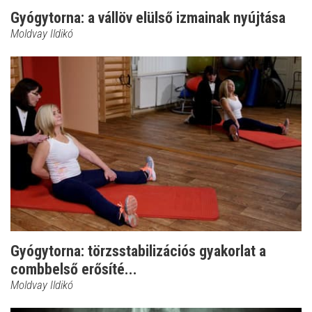
Gyógytorna: a vállöv elülső izmainak nyújtása
Moldvay Ildikó
Gyógytorna: törzsstabilizációs gyakorlat a
combbelső erősíté...
Moldvay Ildikó