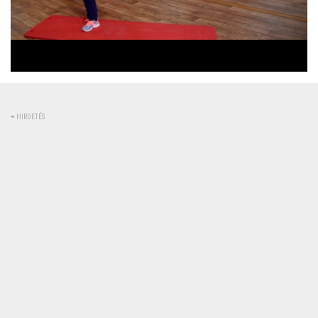
Betöltve
:
Állapot
:
Némítás
0%
0%
kikapcsolva
HIRDETÉS