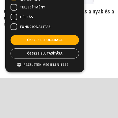
TELJESÍTMÉNY
Gyógytorna - így maradhat rugalmas a nyak és a
CÉLZÁS
vállöv
Moldvay Ildikó
FUNKCIONALITÁS
ÖSSZES ELFOGADÁSA
ÖSSZES ELUTASÍTÁSA
RÉSZLETEK MEGJELENÍTÉSE