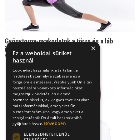
Gyógytorna-gyakorlatok a törzs és a láb
×
izmainak fejlesztésé...
Ez a weboldal sütiket
Moldvay Ildikó
használ
Cookie-kat használunk a tartalom, a
hirdetések személyre szabására és a
forgalom elemzésére. Webhelyünk Ön általi
használatára vonatkozó információkat
megosztjuk hirdetési és elemző
partnereinkkel is, akik egyesíthetik azokat
más információkkal, amelyeket Ön
biztosított számukra, vagy amelyeket a
szolgáltatásaik Ön általi használatából
Bővebben
gyűjtöttek össze.
ELENGEDHETETLENÜL
SZÜKSÉGES