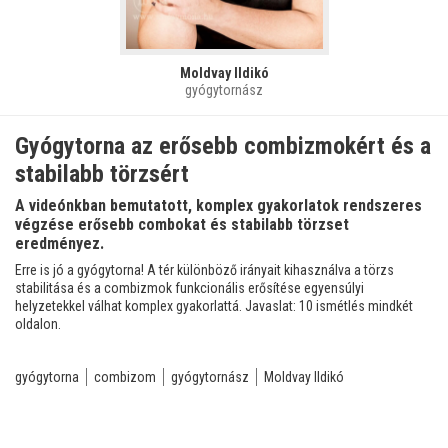
Moldvay Ildikó
gyógytornász
Gyógytorna az erősebb combizmokért és a
stabilabb törzsért
A videónkban bemutatott, komplex gyakorlatok rendszeres
végzése erősebb combokat és stabilabb törzset
eredményez.
Erre is jó a gyógytorna! A tér különböző irányait kihasználva a törzs
stabilitása és a combizmok funkcionális erősítése egyensúlyi
helyzetekkel válhat komplex gyakorlattá. Javaslat: 10 ismétlés mindkét
oldalon.
gyógytorna
combizom
gyógytornász
Moldvay Ildikó