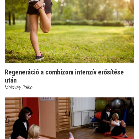
Regeneráció a combizom intenzív erősítése
után
Moldvay Ildikó