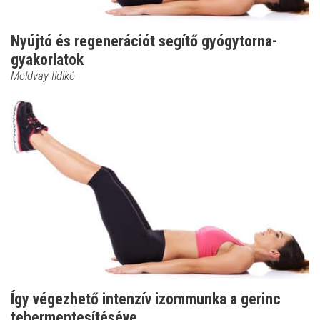
Nyújtó és regenerációt segítő gyógytorna-
gyakorlatok
Moldvay Ildikó
Így végezhető intenzív izommunka a gerinc
tehermentesítéséve...