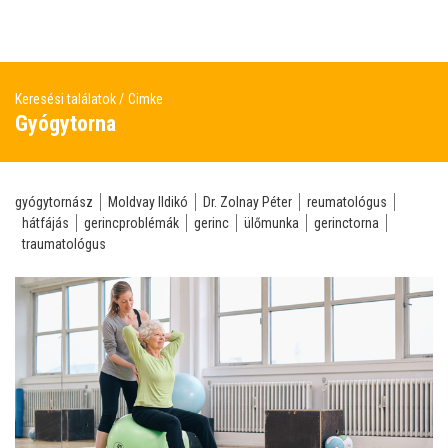
Keresési találatok
Cimke
Gyógytorna
gyógytornász
Moldvay Ildikó
Dr. Zolnay Péter
reumatológus
hátfájás
gerincproblémák
gerinc
ülőmunka
gerinctorna
traumatológus