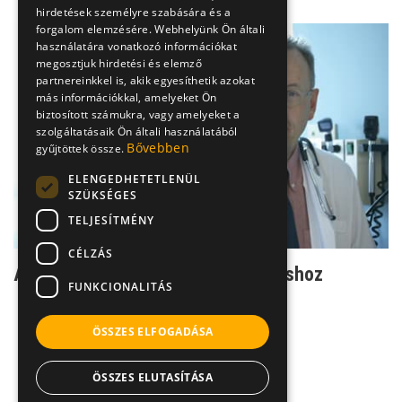
hirdetések személyre szabására és a
forgalom elemzésére. Webhelyünk Ön általi
használatára vonatkozó információkat
megosztjuk hirdetési és elemző
partnereinkkel is, akik egyesíthetik azokat
más információkkal, amelyeket Ön
biztosított számukra, vagy amelyeket a
szolgáltatásaik Ön általi használatából
Bővebben
gyűjtöttek össze.
ELENGEDHETETLENÜL
SZÜKSÉGES
TELJESÍTMÉNY
CÉLZÁS
Apróbb panaszokkal is fordulj orvoshoz
FUNKCIONALITÁS
ÖSSZES ELFOGADÁSA
ÖSSZES ELUTASÍTÁSA