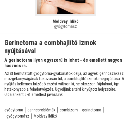
Moldvay Ildikó
gyógytornász
Gerinctorna a combhajlító izmok
nyújtásával
A gerinctorna ilyen egyszerű is lehet - és emellett nagyon
hasznos is.
Az itt bemutatott gyógytorna-gyakorlatok célja, az ágyéki gerincszakasz
mozgékonyságának fokozásán túl, a combhajlító izmok megnyújtása. A
nyújtás kellemes húzódó érzést váltson ki, ne okozzon fájdalmat, így
hatékonyabb a feladatvégzés. Ügyeljünk a térd kinyújtott helyzetére.
Oldalanként 5-8 ismétlést javaslunk.
gyógytorna
gerincproblémák
combizom
gerinctorna
gyógytornász
Moldvay Ildikó