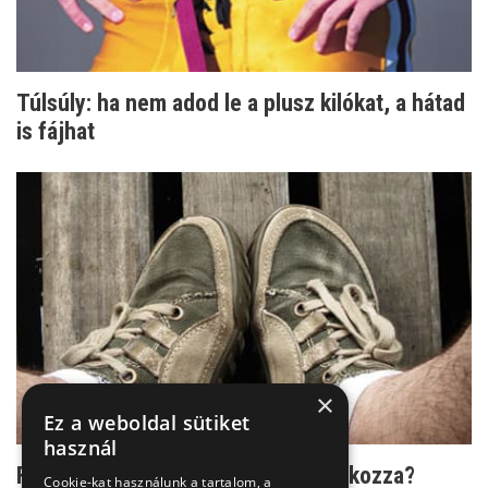
Túlsúly: ha nem adod le a plusz kilókat, a hátad
is fájhat
×
Ez a weboldal sütiket
használ
Fáj a hátam! Lehet, hogy a cipőm okozza?
Cookie-kat használunk a tartalom, a