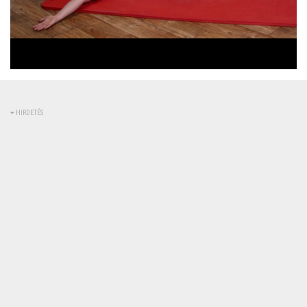
Betöltve
:
Állapot
:
Némítás
0%
0%
kikapcsolva
HIRDETÉS