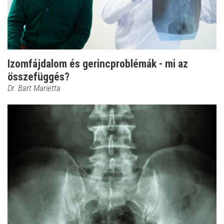
Izomfájdalom és gerincproblémák - mi az
összefüggés?
Dr. Bart Marietta