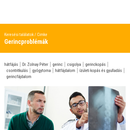
Keresési találatok
Cimke
Gerincproblémák
hátfájás
Dr. Zolnay Péter
gerinc
csigolya
gerinckopás
csontritkulás
gyógytorna
hátfájdalom
ízületi kopás és gyulladás
gerincfájdalom