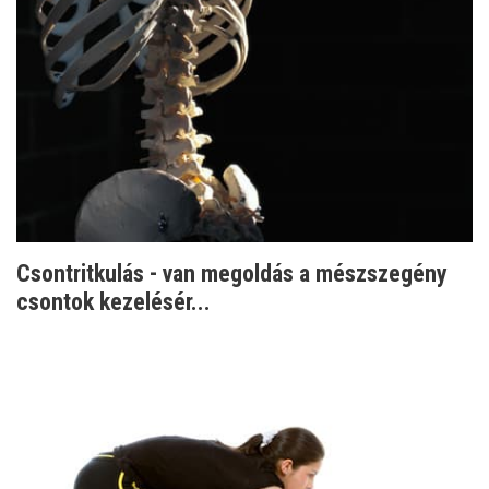
Csontritkulás - van megoldás a mészszegény
csontok kezelésér...