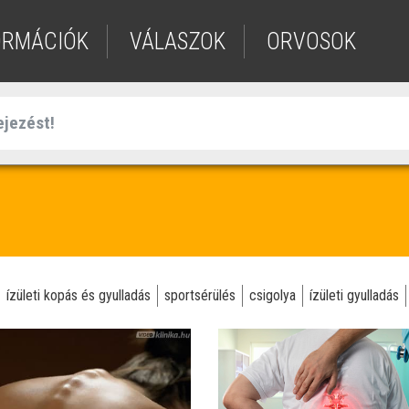
ORMÁCIÓK
VÁLASZOK
ORVOSOK
ízületi kopás és gyulladás
sportsérülés
csigolya
ízületi gyulladás