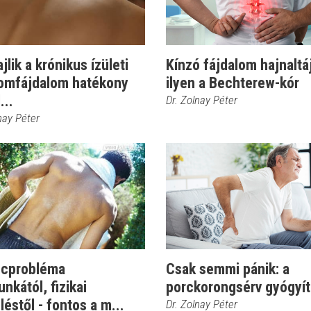
ajlik a krónikus ízületi
Kínzó fájdalom hajnaltáj
zomfájdalom hatékony
ilyen a Bechterew-kór
...
Dr. Zolnay Péter
nay Péter
ncprobléma
Csak semmi pánik: a
nkától, fizikai
porckorongsérv gyógyít
léstől - fontos a m...
Dr. Zolnay Péter