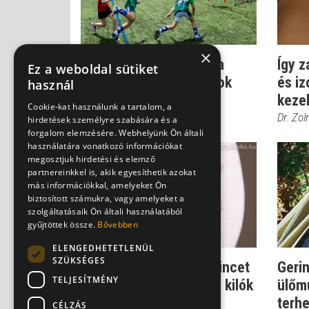
×
Ezért veszélyesebbek a
Így z
Ez a weboldal sütiket
többinél a csapatsportok
és i
használ
kezel
Dr. Boross György
Cookie-kat használunk a tartalom, a
Dr. Zol
hirdetések személyre szabására és a
forgalom elemzésére. Webhelyünk Ön általi
használatára vonatkozó információkat
megosztjuk hirdetési és elemző
partnereinkkel is, akik egyesíthetik azokat
más információkkal, amelyeket Ön
biztosított számukra, vagy amelyeket a
szolgáltatásaik Ön általi használatából
gyűjtöttek össze.
Bővebben
ELENGEDHETETLENÜL
SZÜKSÉGES
Pocakproblémák: a gerincet
Geri
TELJESÍTMÉNY
is tönkretehetik a fölös kilók
ülőmu
terhe
Dr. Zolnay Péter
CÉLZÁS