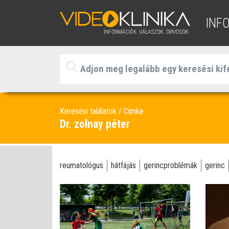
INF
Keresési találatok
Cimke
Dr. zolnay péter
reumatológus
hátfájás
gerincproblémák
gerinc