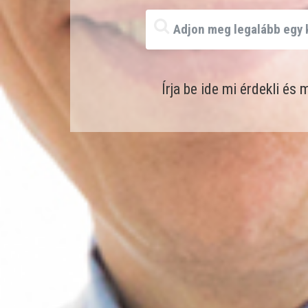
Írja be ide mi érdekli és