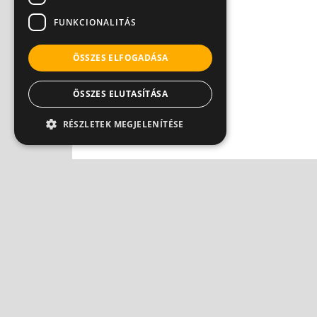
Dr. Knoll Zsolt PhD
FUNKCIONALITÁS
ÖSSZES ELFOGADÁSA
ÖSSZES ELUTASÍTÁSA
RÉSZLETEK MEGJELENÍTÉSE