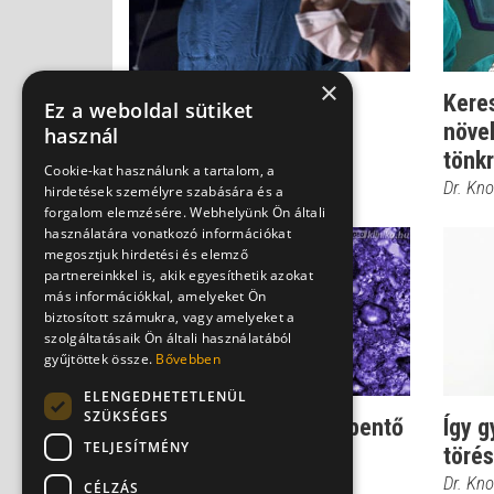
×
Eltűnő végtagcsonk -
Keres
Ez a weboldal sütiket
szörnyű zsugorodás
növe
használ
amputáció után
tönkr
Cookie-kat használunk a tartalom, a
Dr. Knoll Zsolt PhD
Dr. Kno
hirdetések személyre szabására és a
forgalom elemzésére. Webhelyünk Ön általi
használatára vonatkozó információkat
megosztjuk hirdetési és elemző
partnereinkkel is, akik egyesíthetik azokat
más információkkal, amelyeket Ön
biztosított számukra, vagy amelyeket a
szolgáltatásaik Ön általi használatából
gyűjtöttek össze.
Bővebben
ELENGEDHETETLENÜL
SZÜKSÉGES
Csontritkulás: Megdöbbentő
Így g
TELJESÍTMÉNY
mennyi magyart
törés
veszélyeztet!
Dr. Kno
CÉLZÁS