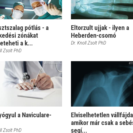
ztszalag pótlás - a
Eltorzult ujjak - ilyen a
kedési zónákat
Heberden-csomó
eteheti a k...
Dr. Knoll Zsolt PhD
ll Zsolt PhD
yógyul a Naviculare-
Elviselhetetlen vállfájd
amikor már csak a sebé
segí...
ll Zsolt PhD