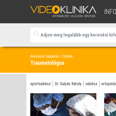
INF
Keresési találatok
Cimke
Traumatológus
sportsebész
Dr. Gulyás Károly
sebész
ortopéd