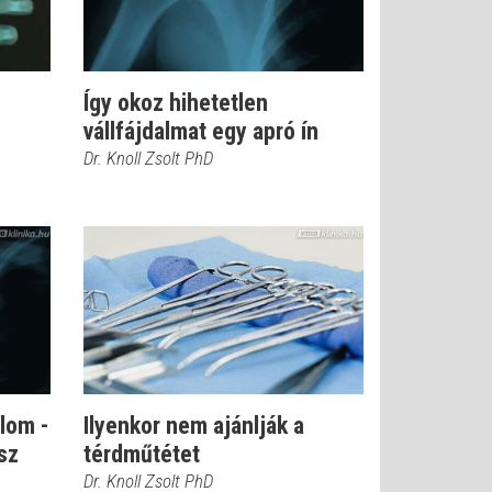
Így okoz hihetetlen
vállfájdalmat egy apró ín
Dr. Knoll Zsolt PhD
alom -
Ilyenkor nem ajánlják a
sz
térdműtétet
Dr. Knoll Zsolt PhD