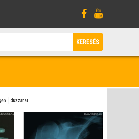
KERESÉS
gen
duzzanat