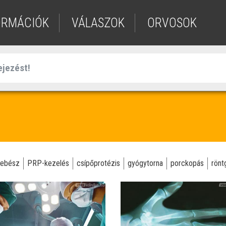
ORMÁCIÓK
VÁLASZOK
ORVOSOK
sebész
PRP-kezelés
csípőprotézis
gyógytorna
porckopás
rönt