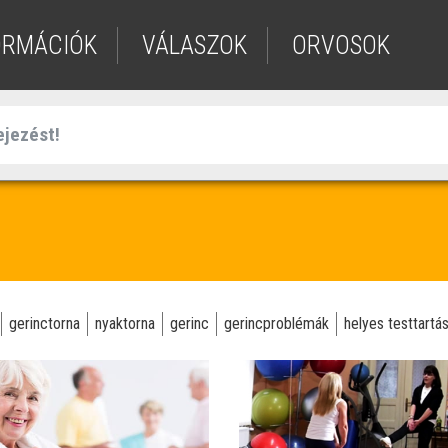
ORMÁCIÓK
VÁLASZOK
ORVOSOK
gerinctorna
nyaktorna
gerinc
gerincproblémák
helyes testtartá