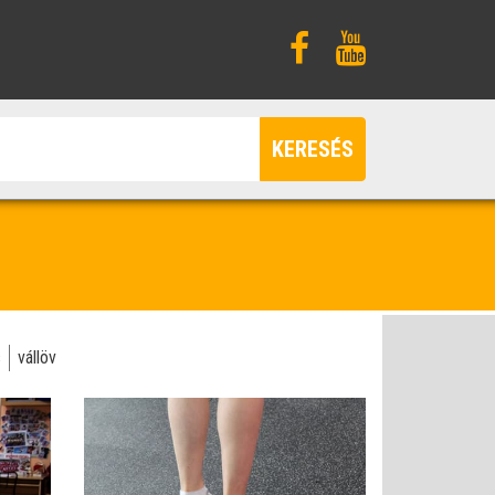
KERESÉS
s
vállöv