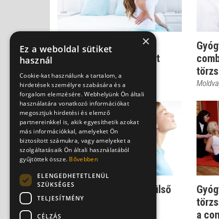
×
Gyógytornával a helyes
Gyóg
Ez a weboldal sütiket
testtartás kialakításáért
comb
használ
törzs
Moldvay Ildikó
Cookie-kat használunk a tartalom, a
Moldvay
hirdetések személyre szabására és a
forgalom elemzésére. Webhelyünk Ön általi
használatára vonatkozó információkat
megosztjuk hirdetési és elemző
partnereinkkel is, akik egyesíthetik azokat
más információkkal, amelyeket Ön
biztosított számukra, vagy amelyeket a
szolgáltatásaik Ön általi használatából
gyűjtöttek össze.
Bővebben
ELENGEDHETETLENÜL
SZÜKSÉGES
Gyógytorna: a vállöv elülső
Gyóg
TELJESÍTMÉNY
izmainak nyújtása
törzs
a com
Moldvay Ildikó
CÉLZÁS