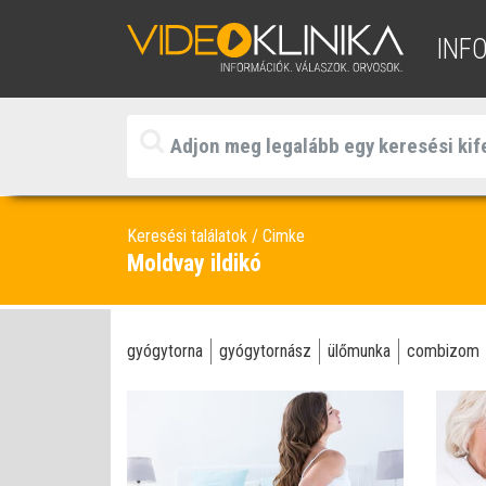
INF
Keresési találatok
Cimke
Moldvay ildikó
gyógytorna
gyógytornász
ülőmunka
combizom