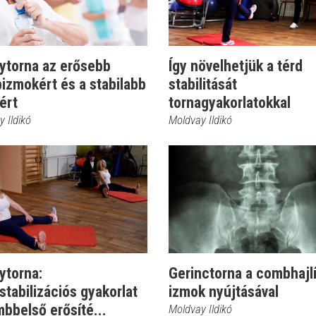
ytorna az erősebb
Így növelhetjük a térd
izmokért és a stabilabb
stabilitását
ért
tornagyakorlatokkal
 Ildikó
Moldvay Ildikó
ytorna:
Gerinctorna a combhajl
stabilizációs gyakorlat
izmok nyújtásával
bbelső erősíté...
Moldvay Ildikó