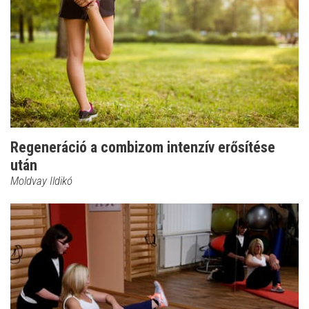
Regeneráció a combizom intenzív erősítése
után
Moldvay Ildikó