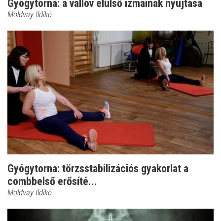
Gyógytorna: a vállöv elülső izmainak nyújtása
Moldvay Ildikó
Gyógytorna: törzsstabilizációs gyakorlat a
combbelső erősíté...
Moldvay Ildikó