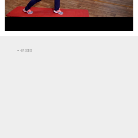
Betöltve
:
Állapot
:
Némítás
0%
0%
kikapcsolva
HIRDETÉS