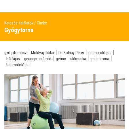
Keresési találatok
Cimke
Gyógytorna
gyógytornász
Moldvay Ildikó
Dr. Zolnay Péter
reumatológus
hátfájás
gerincproblémák
gerinc
ülőmunka
gerinctorna
traumatológus