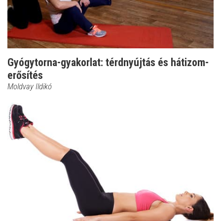
Gyógytorna-gyakorlat: térdnyújtás és hátizom-
erősítés
Moldvay Ildikó