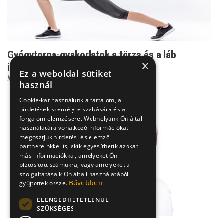
Gyógytorna-gyakorlatok a törzs és a láb
×
izmainak fejlesztésé...
Ez a weboldal sütiket
Moldvay Ildikó
használ
Cookie-kat használunk a tartalom, a
hirdetések személyre szabására és a
forgalom elemzésére. Webhelyünk Ön általi
használatára vonatkozó információkat
megosztjuk hirdetési és elemző
partnereinkkel is, akik egyesíthetik azokat
más információkkal, amelyeket Ön
biztosított számukra, vagy amelyeket a
szolgáltatásaik Ön általi használatából
Bővebben
gyűjtöttek össze.
ELENGEDHETETLENÜL
SZÜKSÉGES