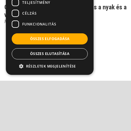
TELJESÍTMÉNY
Gyógytorna - így maradhat rugalmas a nyak és a
CÉLZÁS
vállöv
Moldvay Ildikó
FUNKCIONALITÁS
ÖSSZES ELFOGADÁSA
ÖSSZES ELUTASÍTÁSA
RÉSZLETEK MEGJELENÍTÉSE