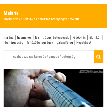
Malária
Információk
Fertőző és parazitás betegségek
Malária
malária
hasmenés
láz
trópusi betegségek
védőoltás
álomkór
bélférgesség
fertőző betegségek
galandféreg
Hepatitis A