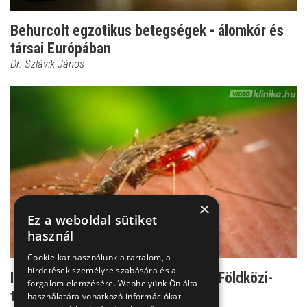
Behurcolt egzotikus betegségek - álomkór és
társai Európában
Dr. Szlávik János
×
Ez a weboldal sütiket
használ
Cookie-kat használunk a tartalom, a
hirdetések személyre szabására és a
Ilyen veszélyek is fenyegethetik a Földközi-
forgalom elemzésére. Webhelyünk Ön általi
tengernél nyaral...
használatára vonatkozó információkat