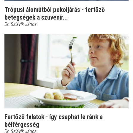
Trópusi álomútból pokoljárás - fertőző
betegségek a szuvenír...
Dr. Szlávik János
Fertőző falatok - így csaphat le ránk a
bélférgesség
Dr. Szlávik János