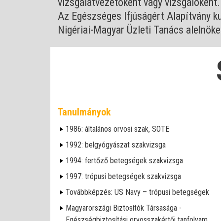
vizsgálatvezetőként vagy vizsgálóként.
Az Egészséges Ifjúságért Alapítvány ku
Nigériai-Magyar Üzleti Tanács alelnöke
Tanulmányok
1986: általános orvosi szak, SOTE
1992: belgyógyászat szakvizsga
1994: fertőző betegségek szakvizsga
1997: trópusi betegségek szakvizsga
Továbbképzés: US Navy – trópusi betegségek
Magyarországi Biztosítók Társasága -
Egészségbiztosítási orvosszakértői tanfolyam.