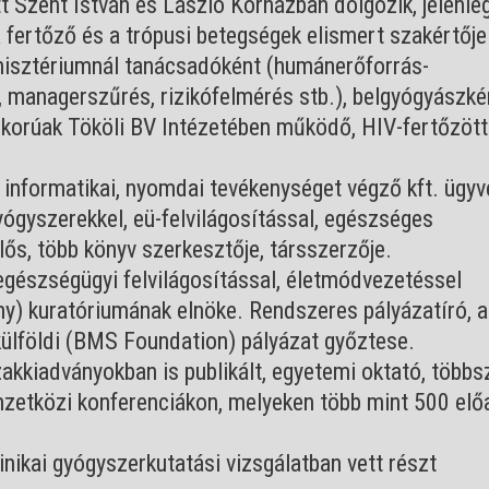
 Szent István és László Kórházban dolgozik, jelenle
 fertőző és a trópusi betegségek elismert szakértője
nisztériumnál tanácsadóként (humánerőforrás-
 managerszűrés, rizikófelmérés stb.), belgyógyászké
alkorúak Tököli BV Intézetében működő, HIV-fertőzött
 informatikai, nyomdai tevékenységet végző kft. ügy
ógyszerekkel, eü-felvilágosítással, egészséges
lős, több könyv szerkesztője, társszerzője.
egészségügyi felvilágosítással, életmódvezetéssel
ny) kuratóriumának elnöke. Rendszeres pályázatíró, 
külföldi (BMS Foundation) pályázat győztese.
akkiadványokban is publikált, egyetemi oktató, több
mzetközi konferenciákon, melyeken több mint 500 elő
linikai gyógyszerkutatási vizsgálatban vett részt