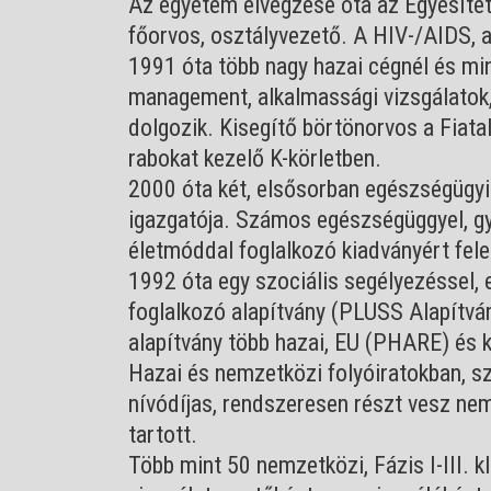
Az egyetem elvégzése óta az Egyesített
főorvos, osztályvezető. A HIV-/AIDS, a
1991 óta több nagy hazai cégnél és mi
management, alkalmassági vizsgálatok,
dolgozik. Kisegítő börtönorvos a Fiat
rabokat kezelő K-körletben.
2000 óta két, elsősorban egészségügyi
igazgatója. Számos egészségüggyel, gy
életmóddal foglalkozó kiadványért fele
1992 óta egy szociális segélyezéssel, 
foglalkozó alapítvány (PLUSS Alapítvá
alapítvány több hazai, EU (PHARE) és 
Hazai és nemzetközi folyóiratokban, sz
nívódíjas, rendszeresen részt vesz ne
tartott.
Több mint 50 nemzetközi, Fázis I-III. k