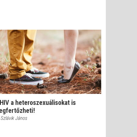
HIV a heteroszexuálisokat is
gfertőzheti!
. Szlávik János