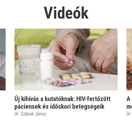
Videók
Új kihívás a kutatóknak: HIV-fertőzött
A 
páciensek és időskori betegségeik
me
Dr. Szlávik János
Dr