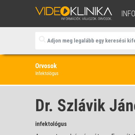
INF
Orvosok
Infektológus
Dr. Szlávik Já
infektológus