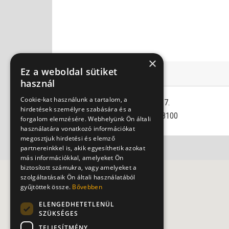
×
Ez a weboldal sütiket
Szent László Kórház
használ
Cookie-kat használunk a tartalom, a
1097 Budapest, Gyáli út 5-7.
hirdetések személyre szabására és a
+36209349449, +3614558100
forgalom elemzésére. Webhelyünk Ön általi
használatára vonatkozó információkat
megosztjuk hirdetési és elemző
partnereinkkel is, akik egyesíthetik azokat
más információkkal, amelyeket Ön
biztosított számukra, vagy amelyeket a
szolgáltatásaik Ön általi használatából
gyűjtöttek össze.
Bővebben
ELENGEDHETETLENÜL
SZÜKSÉGES
TELJESÍTMÉNY