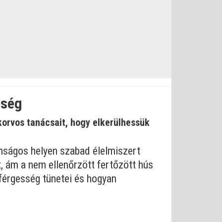
sség
orvos tanácsait, hogy elkerülhessük
tonságos helyen szabad élelmiszert
t, ám a nem ellenőrzött fertőzött hús
lférgesség tünetei és hogyan