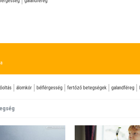
lférgesség
galandféreg
ia
őoltás
álomkór
bélférgesség
fertőző betegségek
galandféreg