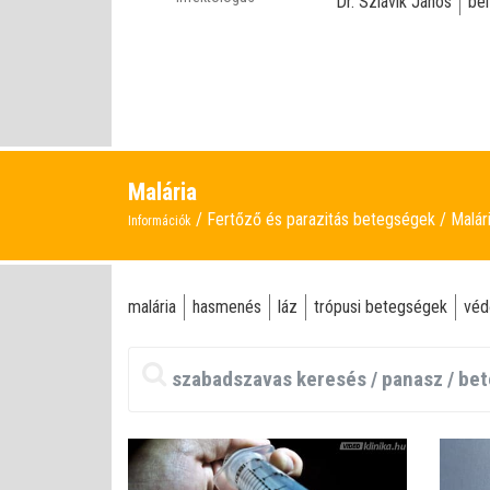
Dr. Szlávik János
bé
Malária
Fertőző és parazitás betegségek
Malár
Információk
malária
hasmenés
láz
trópusi betegségek
véd