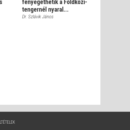
s
fenyegethetik a Földközi-
tengernél nyaral...
Dr. Szlávik János
LTÉTELEK