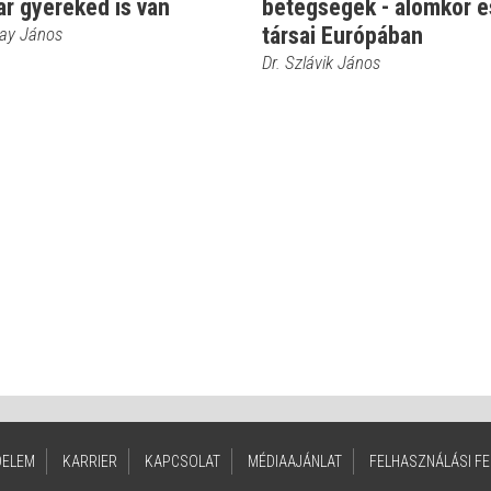
r gyereked is van
betegségek - álomkór é
társai Európában
kay János
Dr. Szlávik János
DELEM
KARRIER
KAPCSOLAT
MÉDIAAJÁNLAT
FELHASZNÁLÁSI FE