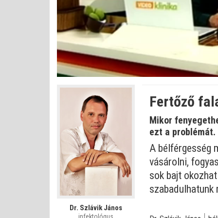
Betöltve
:
Állapot
:
Némítás
0%
0%
kikapcsolva
Fertőző fal
Mikor fenyegethe
ezt a problémát.
A bélférgesség m
vásárolni, fogya
sok bajt okozhat
szabadulhatunk 
Dr. Szlávik János
infektológus