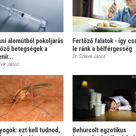
si álomútból pokoljárás
Fertőző falatok - így cs
tőző betegségek a
le ránk a bélférgesség
nír...
Dr. Szlávik János
ávik János
ogok: ezt kell tudnod,
Behurcolt egzotikus