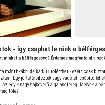
atok - így csaphat le ránk a bélférge
t minket a bélférgesség? Érdemes megfontolni a szak
a már ritkább, de bárkit utolérthet - ezért csak biz
sztani. Egy jó tatárbifsztek vagy vadétel csábító lehe
. Az egyik nagy bajkeverő a galandféreg. Melyek a bé
meg tőle?