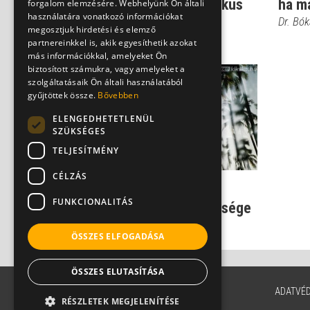
ez is kellhet a jó egzotikus
ha má
forgalom elemzésére. Webhelyünk Ön általi
használatára vonatkozó információkat
nyar...
Dr. Bó
megosztjuk hirdetési és elemző
Dr. Szlávik János
partnereinkkel is, akik egyesíthetik azokat
más információkkal, amelyeket Ön
biztosított számukra, vagy amelyeket a
szolgáltatásaik Ön általi használatából
gyűjtöttek össze.
Bővebben
ELENGEDHETETLENÜL
SZÜKSÉGES
TELJESÍTMÉNY
CÉLZÁS
A trópusok 3
FUNKCIONALITÁS
legveszélyesebb betegsége
Dr. Szlávik János
ÖSSZES ELFOGADÁSA
ÖSSZES ELUTASÍTÁSA
ADATVÉ
RÉSZLETEK MEGJELENÍTÉSE