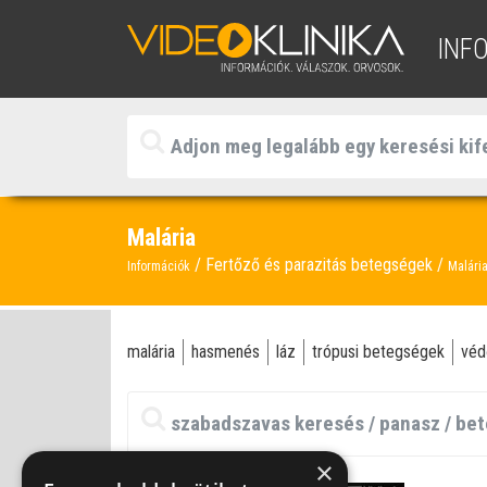
INF
Malária
Fertőző és parazitás betegségek
Információk
Malári
malária
hasmenés
láz
trópusi betegségek
véd
×