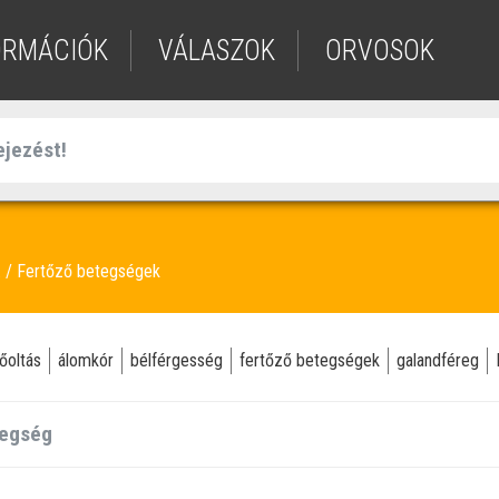
ORMÁCIÓK
VÁLASZOK
ORVOSOK
Fertőző betegségek
a
őoltás
álomkór
bélférgesség
fertőző betegségek
galandféreg