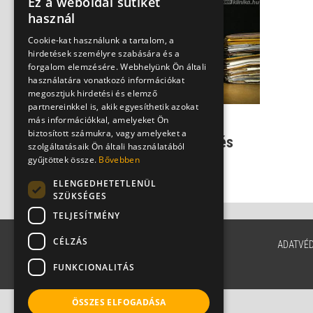
Ez a weboldal sütiket
használ
Cookie-kat használunk a tartalom, a
hirdetések személyre szabására és a
forgalom elemzésére. Webhelyünk Ön általi
használatára vonatkozó információkat
megosztjuk hirdetési és elemző
partnereinkkel is, akik egyesíthetik azokat
más információkkal, amelyeket Ön
Behurcolt egzotikus
biztosított számukra, vagy amelyeket a
betegségek - álomkór és
szolgáltatásaik Ön általi használatából
társai Európában
gyűjtöttek össze.
Bővebben
Dr. Szlávik János
ELENGEDHETETLENÜL
SZÜKSÉGES
TELJESÍTMÉNY
CÉLZÁS
ADATVÉ
FUNKCIONALITÁS
ÖSSZES ELFOGADÁSA