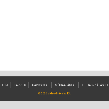
DELEM
KARRIER
KAPCSOLAT
MÉDIAAJÁNLAT
FELHASZNÁLÁSI FE
© 2026 Videoklinika.hu Kft.