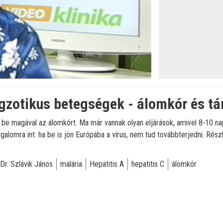
gzotikus betegségek - álomkór és tá
a be magával az álomkórt. Ma már vannak olyan eljárások, amivel 8-10 napo
galomra int: ha be is jön Európába a vírus, nem tud továbbterjedni. Rész
Dr. Szlávik János
malária
Hepatitis A
hepatitis C
álomkór