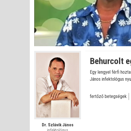
Betöltve
:
Állapot
:
Némítás
0%
0%
kikapcsolva
Behurcolt e
Egy lengyel férfi hozt
János infektológus nyu
fertőző betegségek
Dr. Szlávik János
infektológus