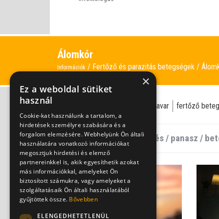
Álomkór
Fertőző és parazitás betegségek
Álom
Információk
×
Ez a weboldal sütiket
használ
álomkór
alvásminőség
alvászavar
fertőző bete
Cookie-kat használunk a tartalom, a
hirdetések személyre szabására és a
forgalom elemzésére. Webhelyünk Ön általi
használatára vonatkozó információkat
megosztjuk hirdetési és elemző
partnereinkkel is, akik egyesíthetik azokat
más információkkal, amelyeket Ön
biztosított számukra, vagy amelyeket a
szolgáltatásaik Ön általi használatából
gyűjtöttek össze.
Bővebben
ELENGEDHETETLENÜL