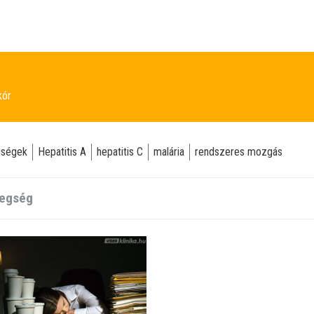
kór
gségek
Hepatitis A
hepatitis C
malária
rendszeres mozgás