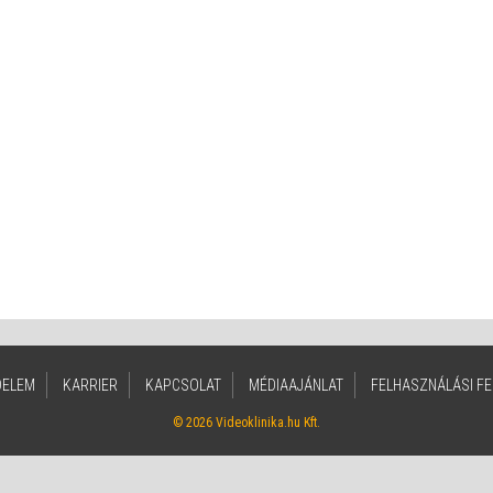
DELEM
KARRIER
KAPCSOLAT
MÉDIAAJÁNLAT
FELHASZNÁLÁSI FE
© 2026 Videoklinika.hu Kft.