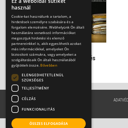
Ez a weboldal sütiket
használ
Cookie-kat használunk a tartalom, a
hirdetések személyre szabására és a
forgalom elemzésére. Webhelyünk Ön általi
használatára vonatkozó információkat
megosztjuk hirdetési és elemző
partnereinkkel is, akik egyesíthetik azokat
más információkkal, amelyeket Ön
Behurcolt egzotikus
biztosított számukra, vagy amelyeket a
betegségek - álomkór és
szolgáltatásaik Ön általi használatából
társai Európában
gyűjtöttek össze.
Bővebben
Dr. Szlávik János
ELENGEDHETETLENÜL
SZÜKSÉGES
TELJESÍTMÉNY
CÉLZÁS
ADATVÉ
FUNKCIONALITÁS
ÖSSZES ELFOGADÁSA