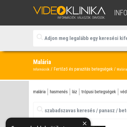
INF
Malária
Fertőző és parazitás betegségek
Információk
Malári
malária
hasmenés
láz
trópusi betegségek
véd
×