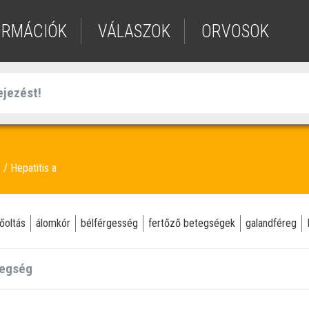
ORMÁCIÓK
VÁLASZOK
ORVOSOK
Hepatitis a
a
őoltás
álomkór
bélférgesség
fertőző betegségek
galandféreg