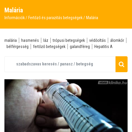
Malária
Információk
Fertőző és parazitás betegségek
Malária
malária
hasmenés
láz
trópusi betegségek
védőoltás
álomkór
bélférgesség
fertőző betegségek
galandféreg
Hepatitis A