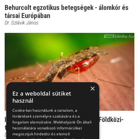
Behurcolt egzotikus betegségek - álomkór és
társai Európában
Dr. Szlávik János
×
Ez a weboldal sütiket
használ
Cookie-kat használunk a tartalom, a
hirdetések személyre szabására és a
Ilyen veszélyek is fenyegethetik a Földközi-
forgalom elemzésére. Webhelyünk Ön általi
tengernél nyaral...
használatára vonatkozó információkat
megosztjuk hirdetési és elemző
Dr. Szlávik János