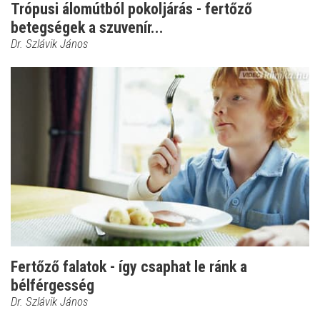
Trópusi álomútból pokoljárás - fertőző
betegségek a szuvenír...
Dr. Szlávik János
Fertőző falatok - így csaphat le ránk a
bélférgesség
Dr. Szlávik János