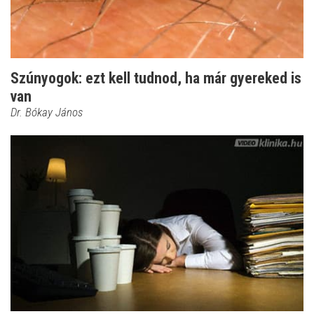
Szúnyogok: ezt kell tudnod, ha már gyereked is
van
Dr. Bókay János