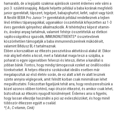
hamarabb, de a legújabb szakmai ajánlások szerint érdemes vele várni a
pici 3. születésnapjáig. Adjunk helyette például a baba korának megfelelő
junior gyerekitalt, tápszert, tejpépet, babajoghurtot, kefirt, sajtot vagy túrót.
A Nestlé BEBA Pro Junior 1+ gyerekitalok például rendelkeznek a tejben
lévő értékes tápanyagokkal, ugyanakkor összetételük kifejezetten az 1-3
éves gyerekek igényeihez alkalmazkodik. A tehéntejhez képest vitamin-
és, ásványi anyag tartalmuk, valamint fehérje összetételük az életkori
sajátosságokhoz igazodik, IMMUNONUTRIENTS* összetevőinek
köszönhetően támogatják a baba immunrendszerének működését,
valamint Bifidusz BL-t tartalmaznak.
Ebben a korszakban az étkezés passzivitása aktivitássá alakul át. Ekkor
már alig kell etetni a kicsit, mert a falatokat maga teszi a szájába, a
poharat is egyre ügyesebben felveszi és leteszi, illetve a kanállal is
jobban bánik. Fontos, hogy mindig támogassuk ezeket az önállósodási
törekvéseket. A helyes étkezési szokásokat ideális esetben már
megalapoztuk az első életév során, de ez alatt a két év alatt lesznek
szinte annyira véglegesek, amit felnőtt korban csak minimálisan lehet
megváltoztatni. Fokozottan figyeljünk tehát arra, hogy rendszeresítsünk a
közel azonos időben történő, napi ötszöri étkezést, és amikor csak lehet,
biztosítsuk az étkezés nyugodt körülményeit. Érdemes arra is figyelni,
hogy lassan elkezdje használni a pici az evőeszközöket, és hogy minél
többször étkezzen együtt a család.
*( A-, C-vitamin, Cink)