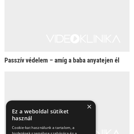
Passzív védelem – amíg a baba anyatejen él
×
Ez a weboldal sütiket
használ
Cookie-kat használunk a tartalom, a
hirdetések személyre szabására és a