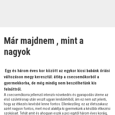
Már majdnem , mint a
nagyok
Egy és három éves kor között az egykor kicsi babánk óriási
változáson megy keresztül: átlép a csecsemőkorból a
gyermekkorba, de még mindig nem beszélhetünk kis
felnőttről.
A csecsemőkorra jellemző intenzív növekedés és gyarapodás üteme az
első születésnap után veszít ugyan lendületéből, ám ez nem azt jelenti,
hogy az étkezés kevésbé lenne fontos. Ellenkezőleg: ez az életszakasz
azért nagyon fontos, mert most alakítja ki gyermekünk a későbbi étkezési
szokásait. Tehát amit és ahogyan eszik a pici egytől három éves koráig,