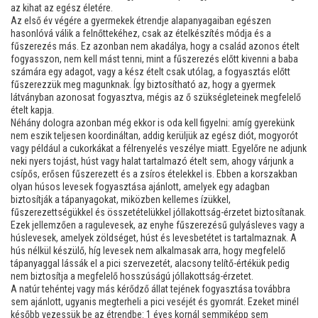
az kihat az egész életére.
Az első év végére a gyermekek étrendje alapanyagaiban egészen
hasonlóvá válik a felnőttekéhez, csak az ételkészítés módja és a
fűszerezés más. Ez azonban nem akadálya, hogy a család azonos ételt
fogyasszon, nem kell mást tenni, mint a fűszerezés előtt kivenni a baba
számára egy adagot, vagy a kész ételt csak utólag, a fogyasztás előtt
fűszerezzük meg magunknak. Így biztosítható az, hogy a gyermek
látványban azonosat fogyasztva, mégis az ő szükségleteinek megfelelő
ételt kapja.
Néhány dologra azonban még ekkor is oda kell figyelni: amíg gyerekünk
nem eszik teljesen koordináltan, addig kerüljük az egész diót, mogyorót
vagy például a cukorkákat a félrenyelés veszélye miatt. Egyelőre ne adjunk
neki nyers tojást, húst vagy halat tartalmazó ételt sem, ahogy várjunk a
csípős, erősen fűszerezett és a zsíros ételekkel is. Ebben a korszakban
olyan húsos levesek fogyasztása ajánlott, amelyek egy adagban
biztosítják a tápanyagokat, miközben kellemes ízükkel,
fűszerezettségükkel és összetételükkel jóllakottság-érzetet biztosítanak.
Ezek jellemzően a ragulevesek, az enyhe fűszerezésű gulyásleves vagy a
húslevesek, amelyek zöldséget, húst és levesbetétet is tartalmaznak. A
hús nélkül készülő, híg levesek nem alkalmasak arra, hogy megfelelő
tápanyaggal lássák el a pici szervezetét, alacsony telítő-értékük pedig
nem biztosítja a megfelelő hosszúságú jóllakottság-érzetet.
A natúr tehéntej vagy más kérődző állat tejének fogyasztása továbbra
sem ajánlott, ugyanis megterheli a pici veséjét és gyomrát. Ezeket minél
később vezessük be az étrendbe: 1 éves kornál semmiképp sem