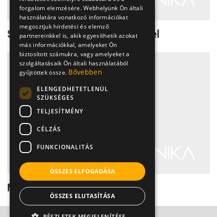
forgalom elemzésére. Webhelyünk Ön általi
használatára vonatkozó információkat
megosztjuk hirdetési és elemző
Szoptatás homeopátiás segítséggel
partnereinkkel is, akik egyesíthetik azokat
más információkkal, amelyeket Ön
biztosított számukra, vagy amelyeket a
szolgáltatásaik Ön általi használatából
Bővebben
gyűjtöttek össze.
ELENGEDHETETLENÜL
SZÜKSÉGES
TELJESÍTMÉNY
CÉLZÁS
FUNKCIONALITÁS
ÖSSZES ELFOGADÁSA
Miért növények a szülés szerei?
ÖSSZES ELUTASÍTÁSA
RÉSZLETEK MEGJELENÍTÉSE