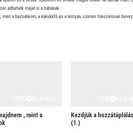
szer adhatunk májat is a babának.
, mint a bazsalikom, a kakukkfű és a lestyán, szintén fokozatosan beve
majdnem , mint a
Kezdjük a hozzátáplálás
ok
(1.)