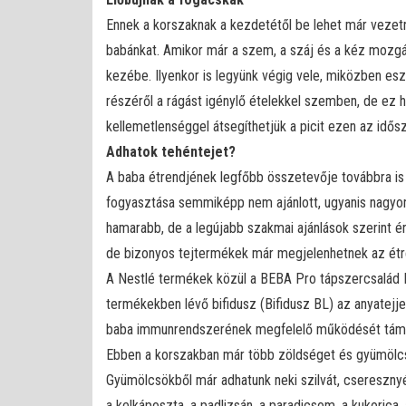
Ennek a korszaknak a kezdetétől be lehet már vezetni
babánkat. Amikor már a szem, a száj és a kéz mozgás
kezébe. Ilyenkor is legyünk végig vele, miközben eszi
részéről a rágást igénylő ételekkel szemben, de ez 
kellemetlenséggel átsegíthetjük a picit ezen az idős
Adhatok tehéntejet?
A baba étrendjének legfőbb összetevője továbbra is 
fogyasztása semmiképp nem ajánlott, ugyanis nagyo
hamarabb, de a legújabb szakmai ajánlások szerint érd
de bizonyos tejtermékek már megjelenhetnek az étrend
A Nestlé termékek közül a BEBA Pro tápszercsalád
termékekben lévő bifidusz (Bifidusz BL) az anyatej
baba immunrendszerének megfelelő működését támog
Ebben a korszakban már több zöldséget és gyümölcsöt 
Gyümölcsökből már adhatunk neki szilvát, cseresznyét
a kelkáposzta, a padlizsán, a paradicsom, a kukorica