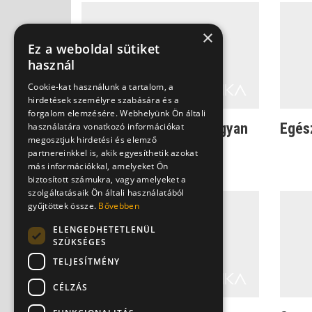
×
Ez a weboldal sütiket
használ
Cookie-kat használunk a tartalom, a
hirdetések személyre szabására és a
forgalom elemzésére. Webhelyünk Ön általi
Csodálatos anyatej-hogyan
Egés
használatára vonatkozó információkat
megosztjuk hirdetési és elemző
szoptassunk
partnereinkkel is, akik egyesíthetik azokat
más információkkal, amelyeket Ön
biztosított számukra, vagy amelyeket a
szolgáltatásaik Ön általi használatából
gyűjtöttek össze.
Bővebben
ELENGEDHETETLENÜL
SZÜKSÉGES
TELJESÍTMÉNY
CÉLZÁS