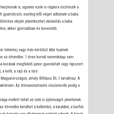
 hasznosak is, ugyanis ezek is rágásra ösztönzik a
t gyümölcsöt, esetleg kifli véget adhatunk a baba
lőtörése idején jelentkezhet elutasítás a baba
lekre, akkor gyorsabban és kevesebb
úr tehéntej vagy más kérődző állat tejének
 be az étrendbe: 1 éves kornál semmiképp sem
a korának megfelelő junior gyerekitalt vagy tápszert.
 kefir, a sajt és a túró.
agyarországon, amely Bifidusz BL-t tartalmaz. A
baktérium. Az Immunonutrients összetevők pedig a
ága mellett tehát az ízek is újdonságot jelentenek.
 étrendbe kerülhet a kelbimbó, a karalábé, a karfiol,
csak hetente egy alkalommal ajánlott adnunk. A húsok