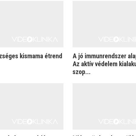
zséges kismama étrend
A jó immunrendszer ala
Az aktív védelem kialak
szop...