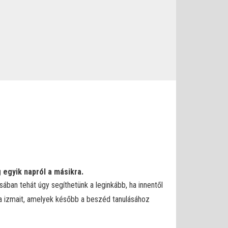
 egyik napról a másikra.
ában tehát úgy segíthetünk a leginkább, ha innentől
csa izmait, amelyek később a beszéd tanulásához