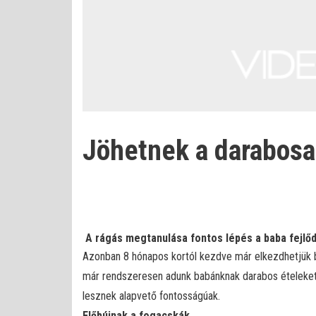
Jöhetnek a darabosa
A rágás megtanulása fontos lépés a baba fejlődé
Azonban 8 hónapos kortól kezdve már elkezdhetjük 
már rendszeresen adunk babánknak darabos ételeket. 
lesznek alapvető fontosságúak.
Előbújnak a fogacskák