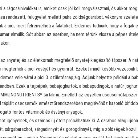
 a rágcsálnivalókat is, amiket csak jól kell megválasztani, és akkor még
a rendezett, felügyelet mellett puha zöldségdarabot, vékonyra szeletel
k a pici, mert félrenyelheti a falatokat. Érdemes tudnunk, hogy a fogak e
hamar elmúlik. Sőt abban az esetben, ha nem térünk vissza a pépes éte
zakon.
az anyatej és az életkornak megfelelő anyatej-kiegészítő tápszer. A nat
n megterheli a pici veséjét és gyomrát. Ezeket minél később vezessük
emes vele várni a pici 3. születésnapjáig. Adjunk helyette például a bab
ben. Ezek a tejpépek, babajoghurtok, a babapudingok, a natúr joghurt, a
 IMMUNONUTRIENTS* tartalmú. Emellett az egyetlen csecsemőtápszer M
jel táplált csecsemők emésztőrendszerében meglévőhöz hasonló bifido
ató fontos vitaminok és ásványi anyagok.
igényelnek, és számos új ételt próbálhatnak ki. A darabos állag újdons
, sárgabarackot, sárgadinnyét és görögdinnyét, míg a zöldségek közül az
, a spenót és a sóska. Spenótot és sóskát magas oxalát-tartalmuk miatt 