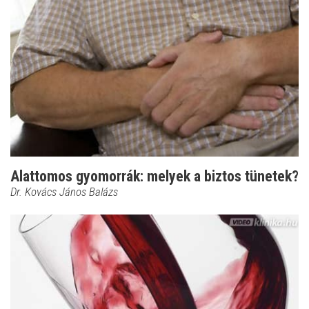
Alattomos gyomorrák: melyek a biztos tünetek?
Dr. Kovács János Balázs