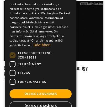
Cookie-kat használunk a tartalom, a
hirdetések személyre szabására és a
forgalom elemzésére. Webhelyünk Ön általi
használatára vonatkozó információkat
megosztjuk hirdetési és elemző
partnereinkkel is, akik egyesíthetik azokat
más információkkal, amelyeket Ön
biztosított számukra, vagy amelyeket a
szolgáltatásaik Ön általi használatából
Bővebben
gyűjtöttek össze.
ELENGEDHETETLENÜL
SZÜKSÉGES
TELJESÍTMÉNY
Elengedő szeretet a halál kapujában: így
CÉLZÁS
kezelhető az elfoga...
Dr. Borbényi Erika
FUNKCIONALITÁS
ÖSSZES ELFOGADÁSA
ÖSSZES ELUTASÍTÁSA