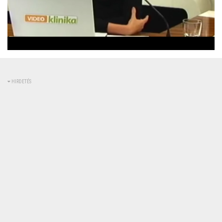
Betöltve
:
Állapot
:
Némítás
0%
0%
kikapcsolva
HIRDETÉS