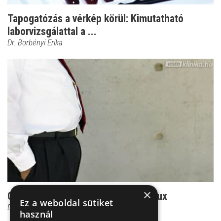
Tapogatózás a vérkép körül: Kimutatható
laborvizsgálattal a ...
Dr. Borbényi Erika
×
Gyilkosod is lehet a kezeletlen reflux
Ez a weboldal sütiket
Dr. Borbényi Erika
használ