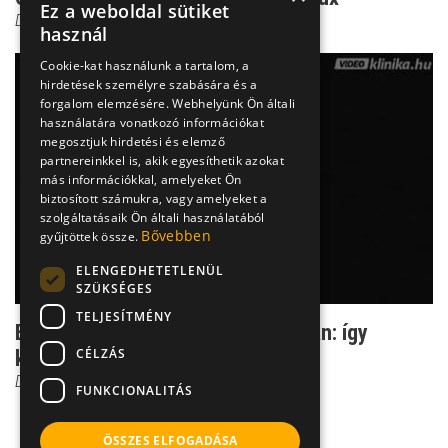
Ez a weboldal sütiket
Dr. Borbényi Erika
használ
Cookie-kat használunk a tartalom, a
hirdetések személyre szabására és a
forgalom elemzésére. Webhelyünk Ön általi
használatára vonatkozó információkat
megosztjuk hirdetési és elemző
partnereinkkel is, akik egyesíthetik azokat
más információkkal, amelyeket Ön
biztosított számukra, vagy amelyeket a
szolgáltatásaik Ön általi használatából
Bővebben
gyűjtöttek össze.
ELENGEDHETETLENÜL
SZÜKSÉGES
TELJESÍTMÉNY
Elengedő szeretet a halál kapujában: így
CÉLZÁS
kezelhető az elfoga...
Dr. Borbényi Erika
FUNKCIONALITÁS
ÖSSZES ELFOGADÁSA