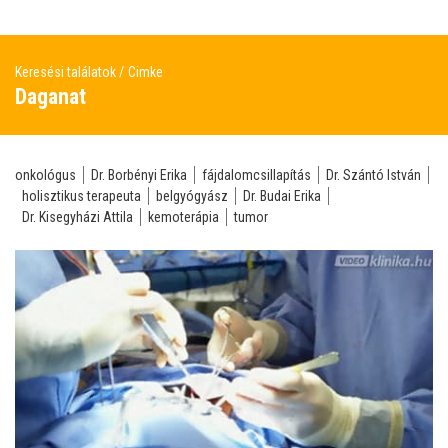
Keresési találatok
Cimke
Daganat
onkológus
Dr. Borbényi Erika
fájdalomcsillapítás
Dr. Szántó István
holisztikus terapeuta
belgyógyász
Dr. Budai Erika
Dr. Kisegyházi Attila
kemoterápia
tumor