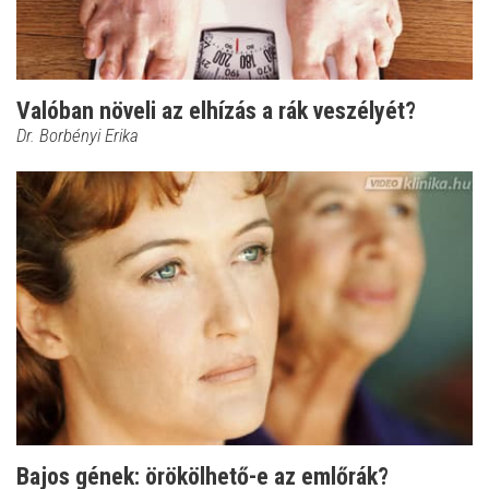
Valóban növeli az elhízás a rák veszélyét?
Dr. Borbényi Erika
Bajos gének: örökölhető-e az emlőrák?