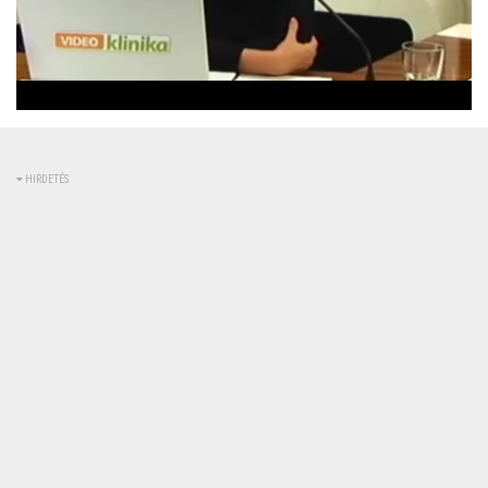
Betöltve
:
Állapot
:
Némítás
0%
0%
kikapcsolva
HIRDETÉS