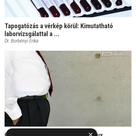
Tapogatózás a vérkép körül: Kimutatható
laborvizsgálattal a ...
Dr. Borbényi Erika
×
Gyilkosod is lehet a kezeletlen reflux