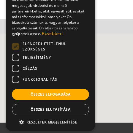
Kapcsolat
megosztjuk hirdetési és elemző
partnereinkkel is, akik egyesíthetik azokat
más információkkal, amelyeket Ön
biztosított számukra, vagy amelyeket a
szolgáltatásaik Ön általi használatából
Bővebben
gyűjtöttek össze.
ELENGEDHETETLENÜL
SZÜKSÉGES
TELJESÍTMÉNY
CÉLZÁS
FUNKCIONALITÁS
ÖSSZES ELFOGADÁSA
ÖSSZES ELUTASÍTÁSA
RÉSZLETEK MEGJELENÍTÉSE