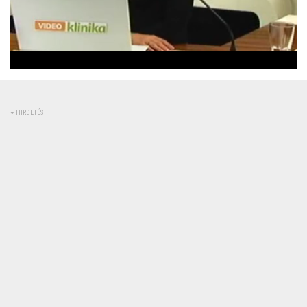
Betöltve
:
Állapot
:
Némítás
0%
0%
kikapcsolva
HIRDETÉS