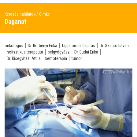
Keresési találatok
Cimke
Daganat
onkológus
Dr. Borbényi Erika
fájdalomcsillapítás
Dr. Szántó István
holisztikus terapeuta
belgyógyász
Dr. Budai Erika
Dr. Kisegyházi Attila
kemoterápia
tumor