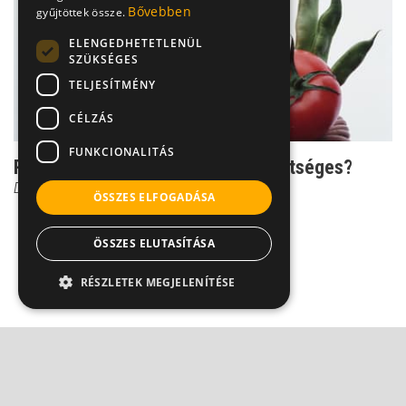
Bővebben
gyűjtöttek össze.
ELENGEDHETETLENÜL
SZÜKSÉGES
TELJESÍTMÉNY
CÉLZÁS
FUNKCIONALITÁS
Rákmegelőzés zöldségekkel - lehetséges?
Dr. Borbényi Erika
ÖSSZES ELFOGADÁSA
ÖSSZES ELUTASÍTÁSA
RÉSZLETEK MEGJELENÍTÉSE