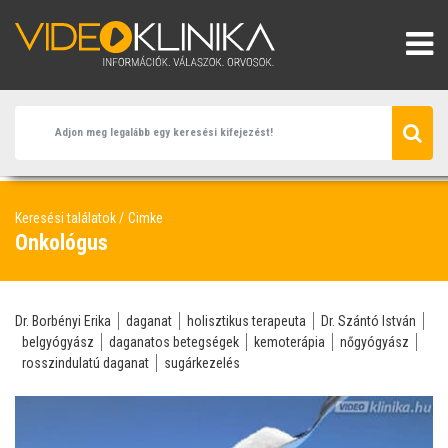
Keresési találatok
Cimke
Onkológus
Dr. Borbényi Erika
daganat
holisztikus terapeuta
Dr. Szántó István
belgyógyász
daganatos betegségek
kemoterápia
nőgyógyász
rosszindulatú daganat
sugárkezelés