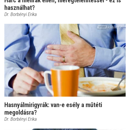
Harc a mellrák ellen, méregtelenítéssel - ez is
használhat?
Dr. Borbényi Erika
Hasnyálmirigyrák: van-e esély a műtéti
megoldásra?
Dr. Borbényi Erika