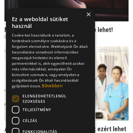
×
Ez a weboldal sütiket
használ
Mellrák: nem csak a nők betegsége lehet!
Cookie-kat használunk a tartalom, a
Dr. Szántó István
hirdetések személyre szabására és a
forgalom elemzésére. Webhelyünk Ön általi
használatára vonatkozó információkat
megosztjuk hirdetési és elemző
partnereinkkel is, akik egyesíthetik azokat
más információkkal, amelyeket Ön
biztosított számukra, vagy amelyeket a
szolgáltatásaik Ön általi használatából
Bővebben
gyűjtöttek össze.
ELENGEDHETETLENÜL
SZÜKSÉGES
TELJESÍTMÉNY
CÉLZÁS
Allergiás reakciók a kemoterápiára: ezért lehet
FUNKCIONALITÁS