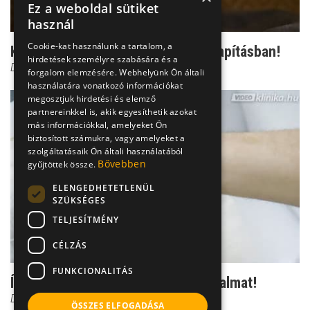
Ez a weboldal sütiket
használ
Cookie-kat használunk a tartalom, a
Kiegészítő kezelés a fájdalomcsillapításban!
hirdetések személyre szabására és a
Dr. Kisegyházi Attila
forgalom elemzésére. Webhelyünk Ön általi
használatára vonatkozó információkat
megosztjuk hirdetési és elemző
partnereinkkel is, akik egyesíthetik azokat
más információkkal, amelyeket Ön
biztosított számukra, vagy amelyeket a
szolgáltatásaik Ön általi használatából
Bővebben
gyűjtöttek össze.
ELENGEDHETETLENÜL
SZÜKSÉGES
TELJESÍTMÉNY
CÉLZÁS
FUNKCIONALITÁS
Így kell elképzelni a kisugárzó fájdalmat!
Dr. Kisegyházi Attila
ÖSSZES ELFOGADÁSA