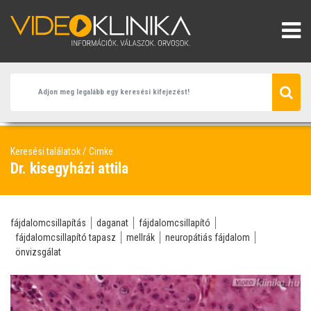
Keresési találatok
Cimke
Dr. kisegyházi attila
fájdalomcsillapítás
daganat
fájdalomcsillapító
fájdalomcsillapító tapasz
mellrák
neuropátiás fájdalom
önvizsgálat