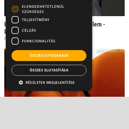
ELENGEDHETETLENÜL
SZÜKSÉGES
TELJESÍTMÉNY
Ha megtudod valakiről, elfog a félelem -
CÉLZÁS
kérdés, hogy joggal...
Prof. Dr. Bánki M. Csaba
FUNKCIONALITÁS
ÖSSZES ELFOGADÁSA
ÖSSZES ELUTASÍTÁSA
RÉSZLETEK MEGJELENÍTÉSE
Szkizofrénia: Ezek a pozitív és negatív tünetei