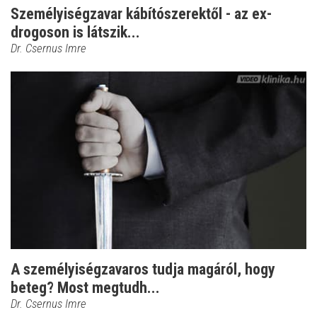
Személyiségzavar kábítószerektől - az ex-
drogoson is látszik...
Dr. Csernus Imre
A személyiségzavaros tudja magáról, hogy
beteg? Most megtudh...
Dr. Csernus Imre