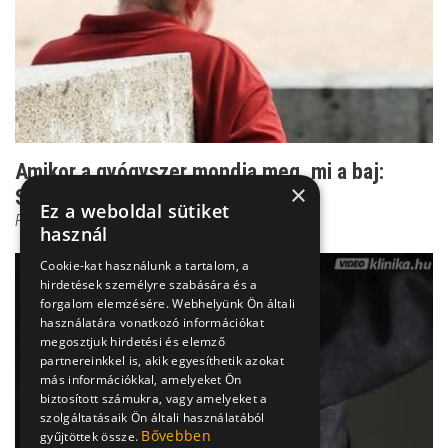
Amikor a gyógyszer mondja meg, mi a baj:
×
Szkizofrénia kezelé...
Ez a weboldal sütiket
Prof. Dr. Bánki M. Csaba
használ
Cookie-kat használunk a tartalom, a
hirdetések személyre szabására és a
forgalom elemzésére. Webhelyünk Ön általi
használatára vonatkozó információkat
megosztjuk hirdetési és elemző
partnereinkkel is, akik egyesíthetik azokat
más információkkal, amelyeket Ön
biztosított számukra, vagy amelyeket a
szolgáltatásaik Ön általi használatából
Bővebben
gyűjtöttek össze.