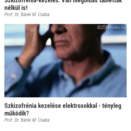
Szkizofrénia-kezelés: Van megoldás tabletták
nélkül is!
Prof. Dr. Bánki M. Csaba
Szkizofrénia kezelése elektrosokkal - tényleg
működik?
Prof. Dr. Bánki M. Csaba