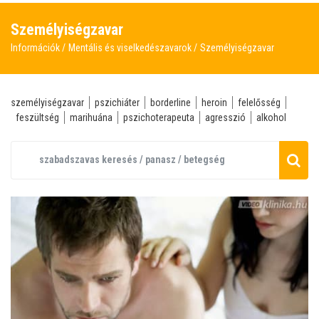
Személyiségzavar
Információk
Mentális és viselkedészavarok
Személyiségzavar
személyiségzavar
pszichiáter
borderline
heroin
felelősség
feszültség
marihuána
pszichoterapeuta
agresszió
alkohol