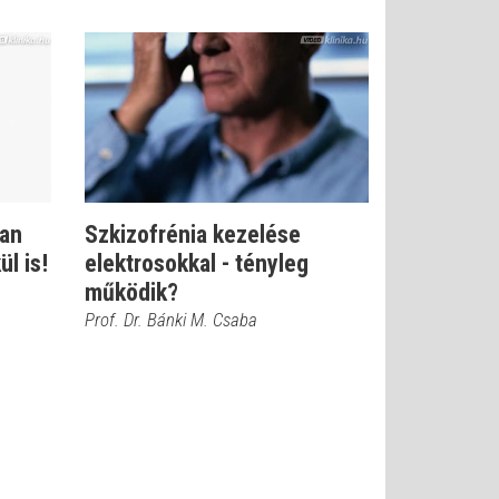
Van
Szkizofrénia kezelése
l is!
elektrosokkal - tényleg
működik?
Prof. Dr. Bánki M. Csaba