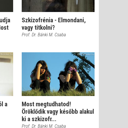
udja
Szkizofrénia - Elmondani,
Most
vagy titkolni?
Prof. Dr. Bánki M. Csaba
ól a
Most megtudhatod!
Öröklődik vagy később alakul
ki a szkizofr...
Prof. Dr. Bánki M. Csaba