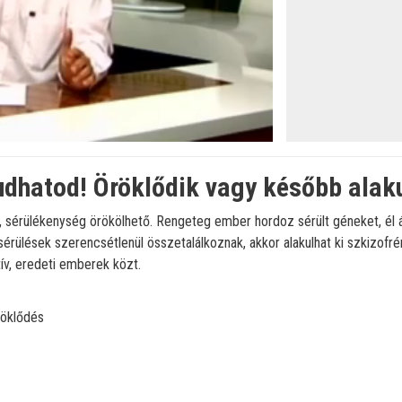
hatod! Öröklődik vagy később alakul
, sérülékenység örökölhető. Rengeteg ember hordoz sérült géneket, él 
érülések szerencsétlenül összetalálkoznak, akkor alakulhat ki szkizofr
ív, eredeti emberek közt.
röklődés