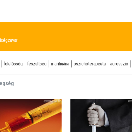
iségzavar
felelősség
feszültség
marihuána
pszichoterapeuta
agresszió