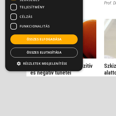
Prof. Dr. Bánki M. Csaba
Prof. D
TELJESÍTMÉNY
CÉLZÁS
FUNKCIONALITÁS
ÖSSZES ELFOGADÁSA
ÖSSZES ELUTASÍTÁSA
RÉSZLETEK MEGJELENÍTÉSE
Szkizofrénia: Ezek a pozitív
Szkiz
és negatív tünetei
alatt
Prof. Dr. Bánki M. Csaba
Prof. D