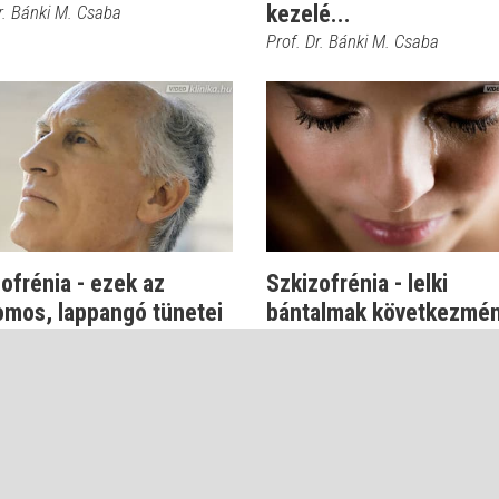
kezelé...
r. Bánki M. Csaba
Prof. Dr. Bánki M. Csaba
ofrénia - ezek az
Szkizofrénia - lelki
omos, lappangó tünetei
bántalmak következmé
r. Bánki M. Csaba
Prof. Dr. Bánki M. Csaba