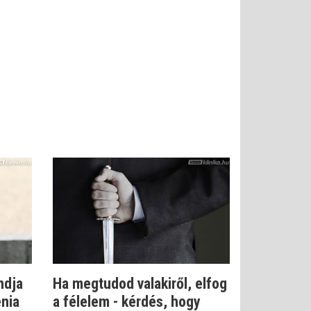
ndja
Ha megtudod valakiről, elfog
énia
a félelem - kérdés, hogy