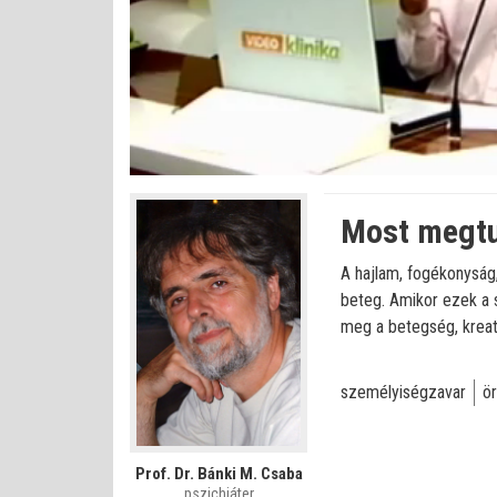
Betöltve
:
Állapot
:
Némítás
0%
0%
kikapcsolva
Most megtud
A hajlam, fogékonyság
beteg. Amikor ezek a s
meg a betegség, kreat
személyiségzavar
ö
Prof. Dr. Bánki M. Csaba
pszichiáter