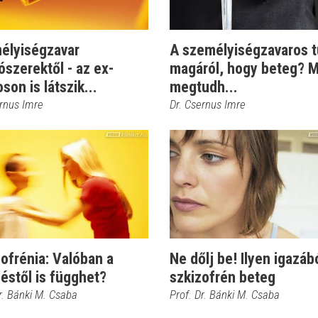
élyiségzavar
A személyiségzavaros t
ószerektől - az ex-
magáról, hogy beteg? 
son is látszik...
megtudh...
ernus Imre
Dr. Csernus Imre
ofrénia: Valóban a
Ne dőlj be! Ilyen igazáb
éstől is függhet?
szkizofrén beteg
r. Bánki M. Csaba
Prof. Dr. Bánki M. Csaba