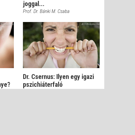
joggal...
Prof. Dr. Bánki M. Csaba
Dr. Csernus: Ilyen egy igazi
nye?
pszichiáterfaló
Dr. Csernus Imre