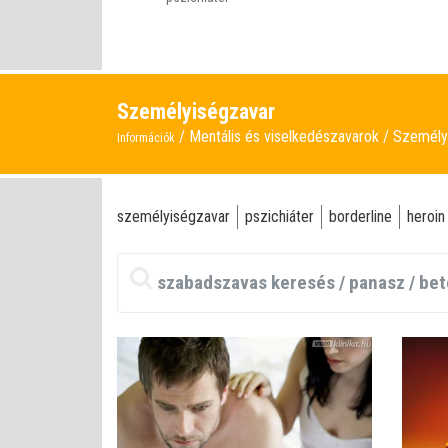
Személyiségzavar
Mentális és viselkedészavarok
Személy
Információk
személyiségzavar
pszichiáter
borderline
heroin