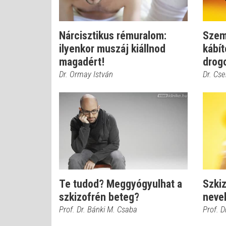
Nárcisztikus rémuralom:
Szem
ilyenkor muszáj kiállnod
kábít
magadért!
drogo
Dr. Ormay István
Dr. Cs
Te tudod? Meggyógyulhat a
Szkiz
szkizofrén beteg?
nevel
Prof. Dr. Bánki M. Csaba
Prof. D