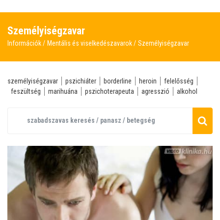
Személyiségzavar
Információk
Mentális és viselkedészavarok
Személyiségzavar
személyiségzavar
pszichiáter
borderline
heroin
felelősség
feszültség
marihuána
pszichoterapeuta
agresszió
alkohol