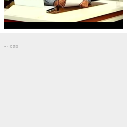
Betöltve
:
Állapot
:
Némítás
0%
0%
kikapcsolva
HIRDETÉS