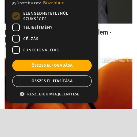
Bővebben
gyűjtöttek össze.
ELENGEDHETETLENÜL
SZÜKSÉGES
TELJESÍTMÉNY
Ha megtudod valakiről, elfog a félelem -
CÉLZÁS
kérdés, hogy joggal...
Prof. Dr. Bánki M. Csaba
FUNKCIONALITÁS
ÖSSZES ELFOGADÁSA
ÖSSZES ELUTASÍTÁSA
RÉSZLETEK MEGJELENÍTÉSE