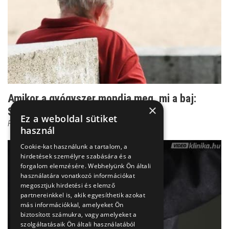
Amikor a gyógyszer mondja meg, mi a baj:
×
Szkizofrénia kezelé...
Ez a weboldal sütiket
Prof. Dr. Bánki M. Csaba
használ
Cookie-kat használunk a tartalom, a
hirdetések személyre szabására és a
forgalom elemzésére. Webhelyünk Ön általi
használatára vonatkozó információkat
megosztjuk hirdetési és elemző
partnereinkkel is, akik egyesíthetik azokat
más információkkal, amelyeket Ön
biztosított számukra, vagy amelyeket a
szolgáltatásaik Ön általi használatából