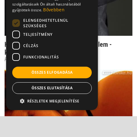
szolgáltatásaik Ön általi használatából
Bővebben
gyűjtöttek össze.
ELENGEDHETETLENÜL
SZÜKSÉGES
TELJESÍTMÉNY
Ha megtudod valakiről, elfog a félelem -
CÉLZÁS
kérdés, hogy joggal...
FUNKCIONALITÁS
Prof. Dr. Bánki M. Csaba
ÖSSZES ELFOGADÁSA
ÖSSZES ELUTASÍTÁSA
RÉSZLETEK MEGJELENÍTÉSE