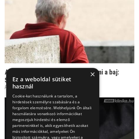
Amikor a gyógyszer mondja meg, mi a baj:
×
Ez a weboldal sütiket
Szkizofrénia kezelé...
használ
Prof. Dr. Bánki M. Csaba
Cookie-kat használunk a tartalom, a
hirdetések személyre szabására és a
forgalom elemzésére. Webhelyünk Ön általi
használatára vonatkozó információkat
megosztjuk hirdetési és elemző
partnereinkkel is, akik egyesíthetik azokat
más információkkal, amelyeket Ön
biztosított számukra, vagy amelyeket a