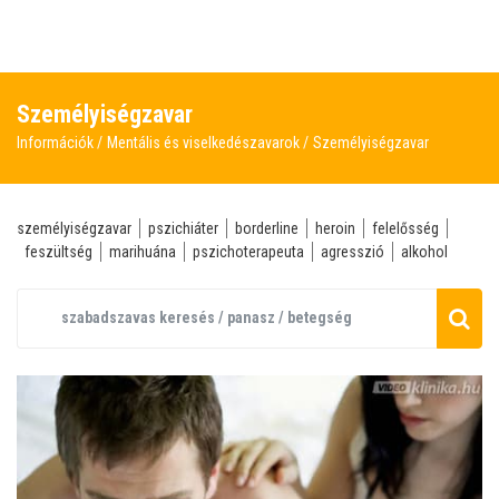
Személyiségzavar
Információk
Mentális és viselkedészavarok
Személyiségzavar
személyiségzavar
pszichiáter
borderline
heroin
felelősség
feszültség
marihuána
pszichoterapeuta
agresszió
alkohol