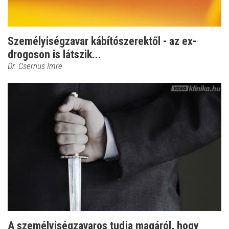
Személyiségzavar kábítószerektől - az ex-
drogoson is látszik...
Dr. Csernus Imre
A személyiségzavaros tudja magáról, hogy