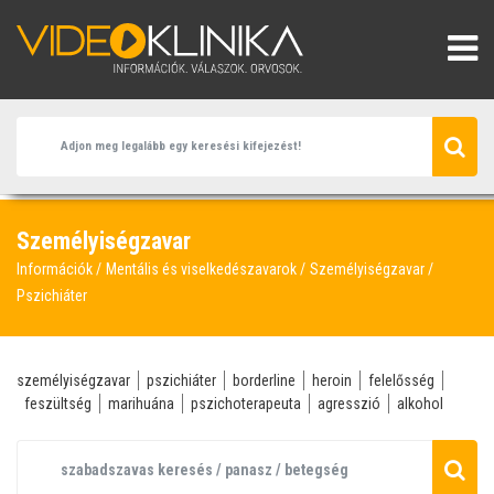
Személyiségzavar
Információk
Mentális és viselkedészavarok
Személyiségzavar
Pszichiáter
személyiségzavar
pszichiáter
borderline
heroin
felelősség
feszültség
marihuána
pszichoterapeuta
agresszió
alkohol