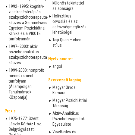
különös tekintettel
1992–1995: kognitív-
az apaságra
viselkedésterápiás
Holisztikus
szakpszichoterapeuta-
orvoslás és az
képzés a Semmelweis
egészségmegőrzés
Egyetem Pszichiátriai
lehetőségei
Klinika és a VIKOTE
tanfolyamán
Taiji Quan – chen
stílus
1997–2003: aktív
pszichoanalitikus
szakpszichoterapeuta
Nyelvismeret
képzés
angol
1999-2000: nonprofit
menedzsment
Szervezeti tagság
tanfolyam
(Állampolgári
Magyar Orvosi
Tanulmányok
Kamara
Központja)
Magyar Pszichiátriai
Társaság
Praxis
Aktív-Analitikus
1975-1977: Szent
Pszichoterapeuták
László Kórház I. sz.
Egyesülete
Belgyógyászati
Viselkedés és
Osztály,