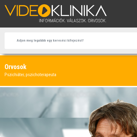
Orvosok
Pszichiáter, pszichoterapeuta