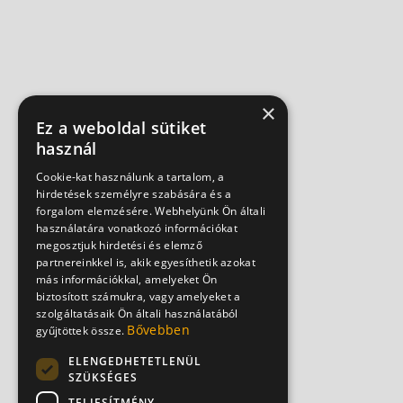
×
Ez a weboldal sütiket
használ
Cookie-kat használunk a tartalom, a
hirdetések személyre szabására és a
forgalom elemzésére. Webhelyünk Ön általi
használatára vonatkozó információkat
megosztjuk hirdetési és elemző
partnereinkkel is, akik egyesíthetik azokat
más információkkal, amelyeket Ön
biztosított számukra, vagy amelyeket a
szolgáltatásaik Ön általi használatából
Bővebben
gyűjtöttek össze.
ELENGEDHETETLENÜL
SZÜKSÉGES
TELJESÍTMÉNY