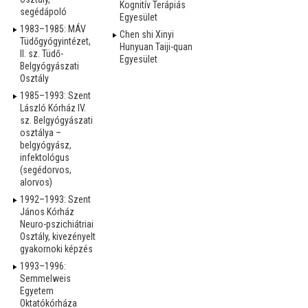
Kognitív Terápiás
segédápoló
Egyesület
1983–1985: MÁV
Chen shi Xinyi
Tüdőgyógyintézet,
Hunyuan Taiji-quan
II. sz. Tüdő-
Egyesület
Belgyógyászati
Osztály
1985–1993: Szent
László Kórház IV.
sz. Belgyógyászati
osztálya –
belgyógyász,
infektológus
(segédorvos,
alorvos)
1992–1993: Szent
János Kórház
Neuro-pszichiátriai
Osztály, kivezényelt
gyakornoki képzés
1993–1996:
Semmelweis
Egyetem
Oktatókórháza