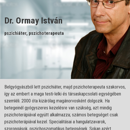
Dr. Ormay István
pszichiáter, pszichoterapeuta
Belgyógyászból lett pszichiáter, majd pszichoterapeuta szakorvos,
így az embert a maga testi-lelki és társaskapcsolati egységében
szemléli. 2000 óta kizárólag magánorvosként dolgozik. Ha
betegeinél gyógyszeres kezelésre van szükség, azt mindig
pszichoterápiával együtt alkalmazza; számos betegséget csak
pszichoterápiával kezel. Specialitásai a hangulatzavarok,
szorongások, pszichoszomatikus betegségek. Sokan azért