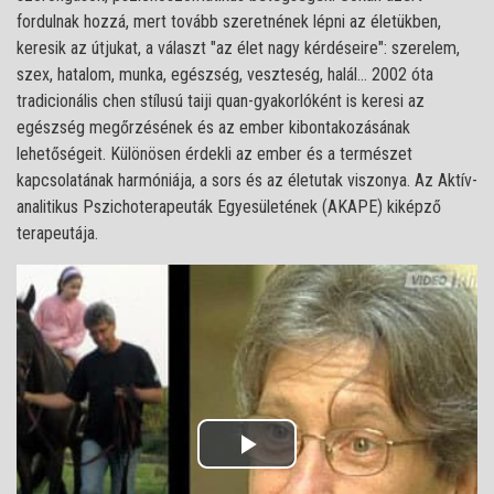
fordulnak hozzá, mert tovább szeretnének lépni az életükben,
keresik az útjukat, a választ "az élet nagy kérdéseire": szerelem,
szex, hatalom, munka, egészség, veszteség, halál… 2002 óta
tradicionális chen stílusú taiji quan-gyakorlóként is keresi az
egészség megőrzésének és az ember kibontakozásának
lehetőségeit. Különösen érdekli az ember és a természet
kapcsolatának harmóniája, a sors és az életutak viszonya. Az Aktív-
analitikus Pszichoterapeuták Egyesületének (AKAPE) kiképző
terapeutája.
Play