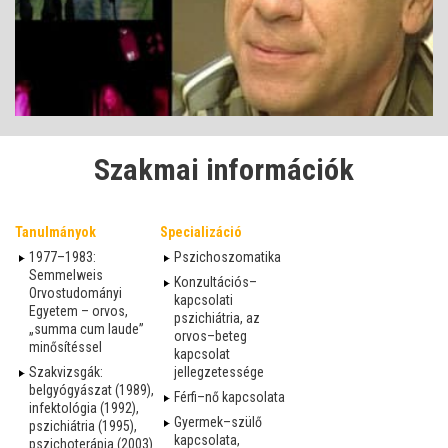
Video
Szakmai információk
Tanulmányok
Specializáció
1977–1983:
Pszichoszomatika
Semmelweis
Konzultációs–
Orvostudományi
kapcsolati
Egyetem – orvos,
pszichiátria, az
„summa cum laude”
orvos–beteg
minősítéssel
kapcsolat
Szakvizsgák:
jellegzetessége
belgyógyászat (1989),
Férfi–nő kapcsolata
infektológia (1992),
Gyermek–szülő
pszichiátria (1995),
kapcsolata,
pszichoterápia (2003)