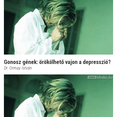
Gonosz gének: örökölhető vajon a depresszió?
Dr. Ormay István