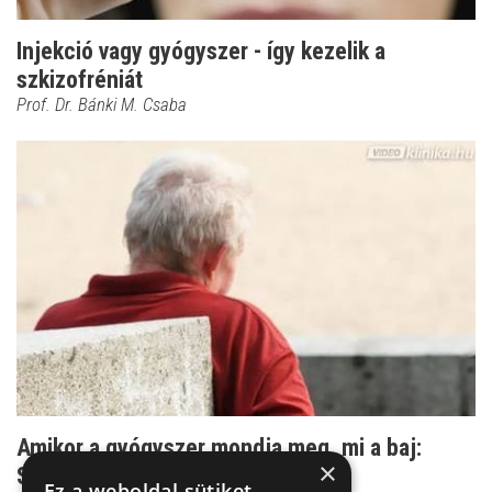
Injekció vagy gyógyszer - így kezelik a
szkizofréniát
Prof. Dr. Bánki M. Csaba
Amikor a gyógyszer mondja meg, mi a baj:
×
Szkizofrénia kezelé...
Ez a weboldal sütiket