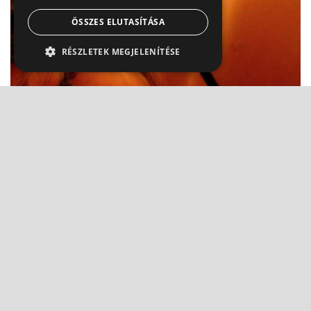
ÖSSZES ELUTASÍTÁSA
RÉSZLETEK MEGJELENÍTÉSE
Szkizofrénia: Ezek a pozitív és negatív tünetei
Prof. Dr. Bánki M. Csaba