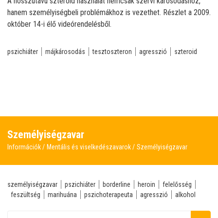
A hosszútávú szteroid használat nemcsak szervi károsodáshoz,
hanem személyiségbeli problémákhoz is vezethet. Részlet a 2009.
október 14-i élő videórendelésből.
pszichiáter
májkárosodás
tesztoszteron
agresszió
szteroid
Személyiségzavar
Információk
Mentális és viselkedészavarok
Személyiségzavar
személyiségzavar
pszichiáter
borderline
heroin
felelősség
feszültség
marihuána
pszichoterapeuta
agresszió
alkohol