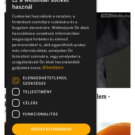
Prof. Dr. Bánki M. Csaba
használ
Cookie-kat használunk a tartalom, a
hirdetések személyre szabására és a
forgalom elemzésére. Webhelyünk Ön általi
használatára vonatkozó információkat
megosztjuk hirdetési és elemző
partnereinkkel is, akik egyesíthetik azokat
más információkkal, amelyeket Ön
biztosított számukra, vagy amelyeket a
szolgáltatásaik Ön általi használatából
Bővebben
gyűjtöttek össze.
ELENGEDHETETLENÜL
SZÜKSÉGES
TELJESÍTMÉNY
Ha megtudod valakiről, elfog a félelem -
CÉLZÁS
kérdés, hogy joggal...
Prof. Dr. Bánki M. Csaba
FUNKCIONALITÁS
ÖSSZES ELFOGADÁSA