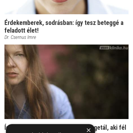
Érdekemberek, sodrásban: így tesz beteggé a
feladott élet!
Dr. Csernus Imre
Így leszel szimpla növény: Csak vegetál, aki fél
×