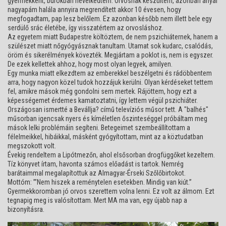
gyermekként, burokban nevelkedtem. Orvosnak készültem, azonban anyai
nagyapám halála annyira megrendített akkor 10 évesen, hogy
megfogadtam, pap lesz belőlem. Ez azonban később nem illett bele egy
serdülő srác életébe, így visszatértem az orvosláshoz.
Az egyetem miatt Budapestre költöztem, de nem pszichiáternek, hanem a
szülészet miatt nőgyógyásznak tanultam. Utamat sok kudarc, csalódás,
öröm és sikerélmények kövezték. Megjártam a poklot is, nem is egyszer.
De ezek kellettek ahhoz, hogy most olyan legyek, amilyen.
Egy munka miatt elkezdtem az emberekkel beszélgetni és rádöbbentem
arra, hogy nagyon közel tudok hozzájuk kerülni. Olyan kérdéseket tettem
fel, amikre mások még gondolni sem mertek. Rájöttem, hogy ezt a
képességemet érdemes kamatoztatni, így lettem végül pszichiáter.
Országosan ismertté a Bevállja? című televíziós műsor tett. A "balhés"
műsorban igencsak nyers és kíméletlen őszinteséggel próbáltam meg
mások lelki problémáin segíteni. Betegeimet szembeállítottam a
félelmeikkel, hibáikkal, másként gyógyítottam, mint az a köztudatban
megszokott volt.
Évekig rendeltem a Lipótmezőn, ahol elsősorban drogfüggőket kezeltem.
Tíz könyvet írtam, havonta számos előadást is tartok. Nemrég
barátaimmal megalapítottuk az Almagyar-Érseki Szőlőbirtokot.
Mottóm: ’”Nem hiszek a reménytelen esetekben. Mindig van kiút.”
Gyermekkoromban jó orvos szerettem volna lenni. Ez volt az álmom. Ezt
tegnapig meg is valósítottam. Mert MA ma van, egy újabb nap a
bizonyításra.