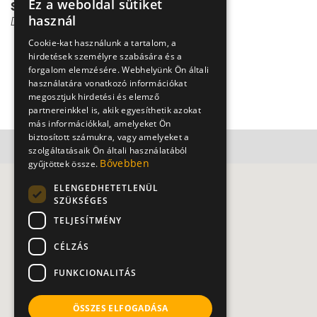
Ez a weboldal sütiket
szembenézni a rettegéssel!
használ
Dr. Csernus Imre
Cookie-kat használunk a tartalom, a
hirdetések személyre szabására és a
forgalom elemzésére. Webhelyünk Ön általi
Kapcsolat
használatára vonatkozó információkat
megosztjuk hirdetési és elemző
partnereinkkel is, akik egyesíthetik azokat
más információkkal, amelyeket Ön
biztosított számukra, vagy amelyeket a
szolgáltatásaik Ön általi használatából
Bővebben
gyűjtöttek össze.
ELENGEDHETETLENÜL
SZÜKSÉGES
TELJESÍTMÉNY
CÉLZÁS
FUNKCIONALITÁS
ÖSSZES ELFOGADÁSA