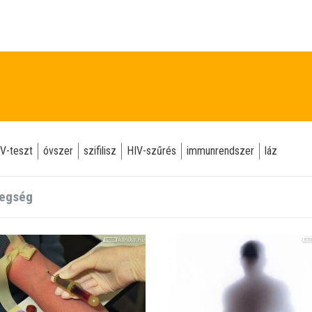
V-teszt
óvszer
szifilisz
HIV-szűrés
immunrendszer
láz