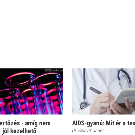
fertőzés - amíg nem
AIDS-gyanú: Mit ér a te
 jól kezelhető
Dr. Szlávik János