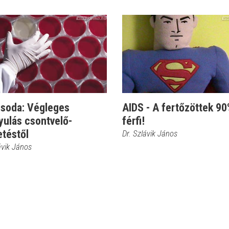
csoda: Végleges
AIDS - A fertőzöttek 90
yulás csontvelő-
férfi!
etéstől
Dr. Szlávik János
ávik János