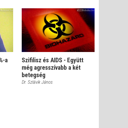
%-a
Szifilisz és AIDS - Együtt
még agresszívabb a két
betegség
Dr. Szlávik János