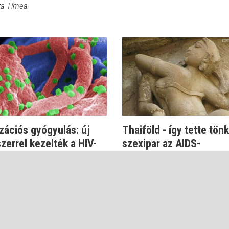
sza Tímea
zációs gyógyulás: új
Thaiföld - így tette tönk
errel kezelték a HIV-
szexipar az AIDS-
t
statisztikáka...
izel Endre
Dr. Szlávik János