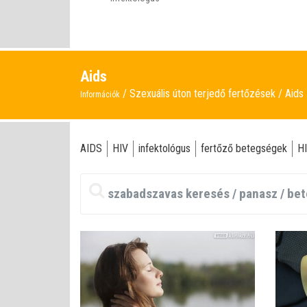
Aids
Szexuális úton terjedő fertőzések
Aids
Információk
AIDS
HIV
infektológus
fertőző betegségek
HI