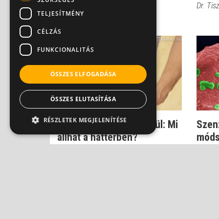
prostituáltak
Dr. Ti
TELJESÍTMÉNY
Dr. Szlávik János
CÉLZÁS
FUNKCIONALITÁS
ÖSSZES ELFOGADÁSA
ÖSSZES ELUTASÍTÁSA
RÉSZLETEK MEGJELENÍTÉSE
Fogyás minden ok nélkül: Mi
Szen
állhat a háttérben?
módsz
vírus
Dr. Tisza Tímea
Dr. Cze