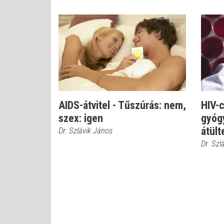
AIDS-átvitel - Tűszúrás: nem,
HIV-
szex: igen
gyóg
átült
Dr. Szlávik János
Dr. Szl