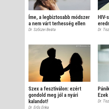
Íme, a legbiztosabb módszer
HIV-s
a nem várt terhesség ellen
ered
Dr. Szőczei Beáta
Dr. Ti
Szex a fesztiválon: ezért
Páni
gondold meg jól a nyári
Ezek 
kalandot!
Dr. Ti
Dr. Erős Erika