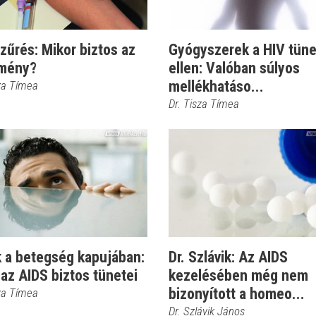
zűrés: Mikor biztos az
Gyógyszerek a HIV tüne
mény?
ellen: Valóban súlyos
mellékhatáso...
sza Tímea
Dr. Tisza Tímea
k a betegség kapujában:
Dr. Szlávik: Az AIDS
az AIDS biztos tünetei
kezelésében még nem
bizonyított a homeo...
sza Tímea
Dr. Szlávik János