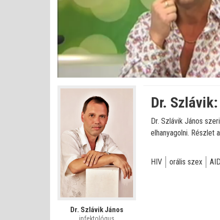
Betöltve
:
Állapot
:
Némítás
0%
0%
kikapcsolva
Dr. Szlávik
Dr. Szlávik János szer
elhanyagolni. Részlet a
HIV
orális szex
AI
Dr. Szlávik János
infektológus