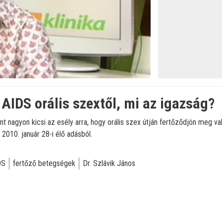
: AIDS orális szextől, mi az igazság?
int nagyon kicsi az esély arra, hogy orális szex útján fertőződjön meg va
 2010. január 28-i élő adásból.
DS
fertőző betegségek
Dr. Szlávik János