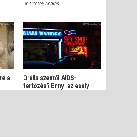
Dr. Héczey András
re a
Orális szextől AIDS-
fertőzés? Ennyi az esély
Dr. Szlávik János