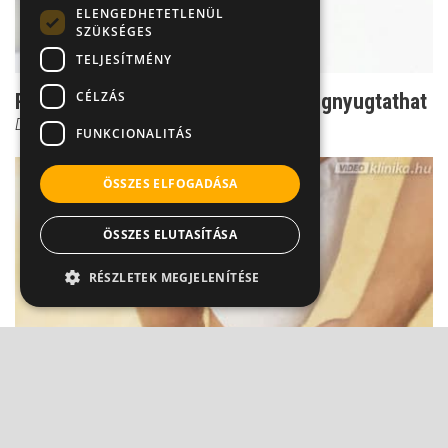
ELENGEDHETETLENÜL
SZÜKSÉGES
TELJESÍTMÉNY
CÉLZÁS
Rettegés az AIDS-től: Egy teszt megnyugtathat
Dr. Héczey András
FUNKCIONALITÁS
ÖSSZES ELFOGADÁSA
ÖSSZES ELUTASÍTÁSA
RÉSZLETEK MEGJELENÍTÉSE
Fogyás minden ok nélkül: Mi állhat a háttérben?