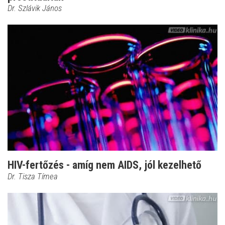
Dr. Szlávik János
HIV-fertőzés - amíg nem AIDS, jól kezelhető
Dr. Tisza Tímea