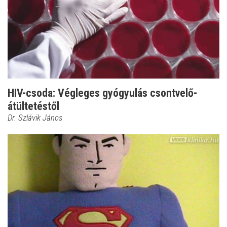
HIV-csoda: Végleges gyógyulás csontvelő-
átültetéstől
Dr. Szlávik János