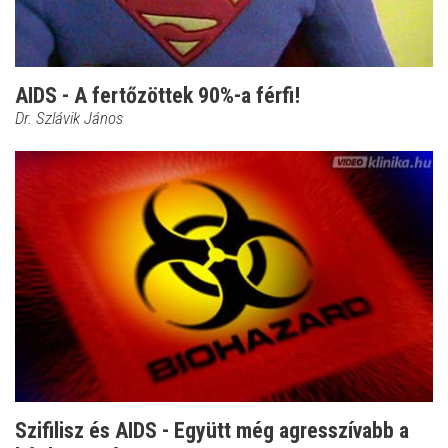
AIDS - A fertőzöttek 90%-a férfi!
Dr. Szlávik János
Szifilisz és AIDS - Együtt még agresszívabb a