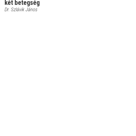
két betegség
Dr. Szlávik János