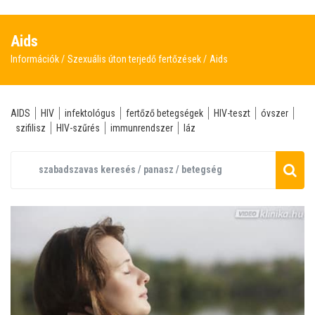
Aids
Információk
Szexuális úton terjedő fertőzések
Aids
AIDS
HIV
infektológus
fertőző betegségek
HIV-teszt
óvszer
szifilisz
HIV-szűrés
immunrendszer
láz