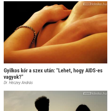
Gyilkos kór a szex után: "Lehet, hogy AIDS-es
vagyok?"
Dr. Héczey András