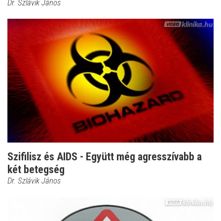
Dr. Szlávik János
Szifilisz és AIDS - Együtt még agresszívabb a
két betegség
Dr. Szlávik János