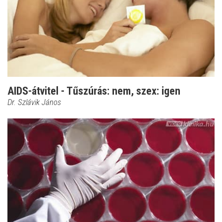
AIDS-átvitel - Tűszúrás: nem, szex: igen
Dr. Szlávik János