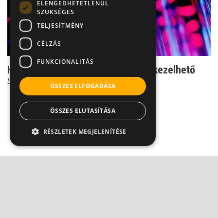
ELENGEDHETETLENÜL
SZÜKSÉGES
TELJESÍTMÉNY
CÉLZÁS
FUNKCIONALITÁS
HIV-fertőzés - amíg nem AIDS, jól kezelhető
Dr. Tisza Tímea
ÖSSZES ELFOGADÁSA
ÖSSZES ELUTASÍTÁSA
RÉSZLETEK MEGJELENÍTÉSE