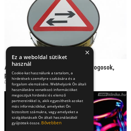
×
Ez a weboldal sütiket
használ
AIDS-piramis: Homoszexuálisok, drogosok,
Cookie-kat használunk a tartalom, a
prostituáltak
hirdetések személyre szabására és a
Dr. Szlávik János
forgalom elemzésére. Webhelyünk Ön általi
használatára vonatkozó információkat
megosztjuk hirdetési és elemző
partnereinkkel is, akik egyesíthetik azokat
más információkkal, amelyeket Ön
biztosított számukra, vagy amelyeket a
szolgáltatásaik Ön általi használatából
Bővebben
gyűjtöttek össze.