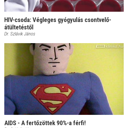
HIV-csoda: Végleges gyógyulás csontvelő-
átültetéstől
Dr. Szlávik János
AIDS - A fertőzöttek 90%-a férfi!