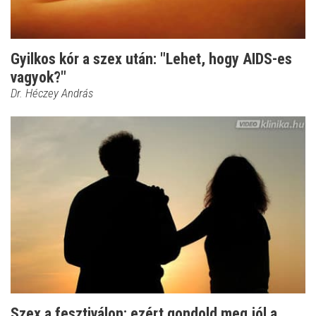
Gyilkos kór a szex után: "Lehet, hogy AIDS-es
vagyok?"
Dr. Héczey András
Szex a fesztiválon: ezért gondold meg jól a