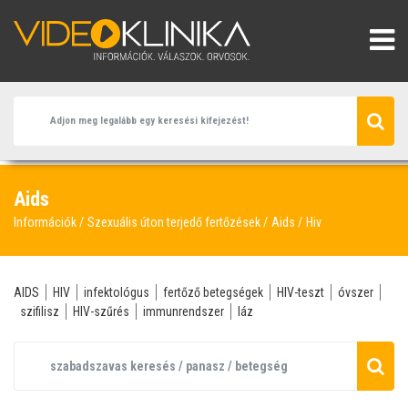
Aids
Információk
Szexuális úton terjedő fertőzések
Aids
Hiv
AIDS
HIV
infektológus
fertőző betegségek
HIV-teszt
óvszer
szifilisz
HIV-szűrés
immunrendszer
láz