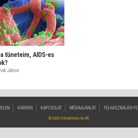
 a tüneteim, AIDS-es
ok?
ávik János
DELEM
KARRIER
KAPCSOLAT
MÉDIAAJÁNLAT
FELHASZNÁLÁSI FE
© 2026 Videoklinika.hu Kft.