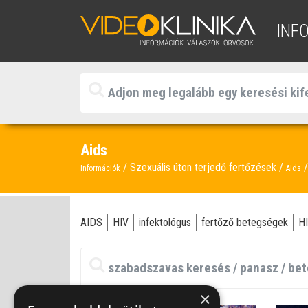
INF
Aids
Szexuális úton terjedő fertőzések
Információk
Aids
AIDS
HIV
infektológus
fertőző betegségek
HI
×