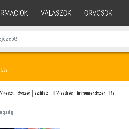
ORMÁCIÓK
VÁLASZOK
ORVOSOK
Láz
V-teszt
óvszer
szifilisz
HIV-szűrés
immunrendszer
láz