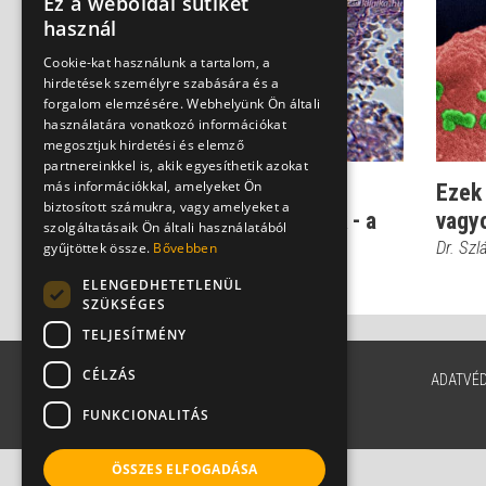
Ez a weboldal sütiket
használ
Cookie-kat használunk a tartalom, a
hirdetések személyre szabására és a
forgalom elemzésére. Webhelyünk Ön általi
használatára vonatkozó információkat
megosztjuk hirdetési és elemző
partnereinkkel is, akik egyesíthetik azokat
más információkkal, amelyeket Ön
Ártatlannak tűnő
Ezek
biztosított számukra, vagy amelyeket a
influenzaszerű tünetek - a
vagy
szolgáltatásaik Ön általi használatából
HIV-fertőzés els...
Dr. Szl
gyűjtöttek össze.
Bővebben
Dr. Tisza Tímea
ELENGEDHETETLENÜL
SZÜKSÉGES
TELJESÍTMÉNY
CÉLZÁS
ADATVÉ
FUNKCIONALITÁS
ÖSSZES ELFOGADÁSA