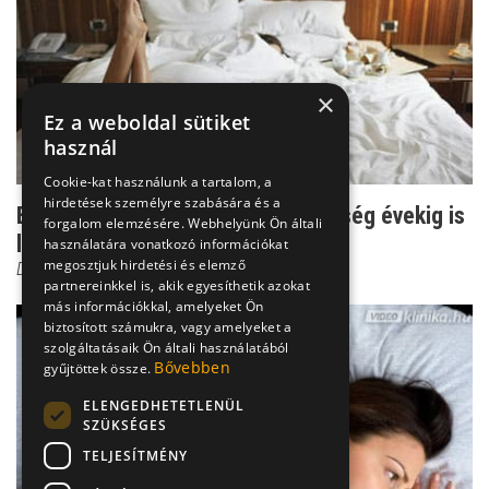
×
Ez a weboldal sütiket
használ
Cookie-kat használunk a tartalom, a
hirdetések személyre szabására és a
Egyéjszakás kaland - a nemibetegség évekig is
forgalom elemzésére. Webhelyünk Ön általi
lappanghat
használatára vonatkozó információkat
megosztjuk hirdetési és elemző
Dr. Tisza Tímea
partnereinkkel is, akik egyesíthetik azokat
más információkkal, amelyeket Ön
biztosított számukra, vagy amelyeket a
szolgáltatásaik Ön általi használatából
Bővebben
gyűjtöttek össze.
ELENGEDHETETLENÜL
SZÜKSÉGES
TELJESÍTMÉNY