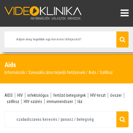
Aids
Információk
Szexuális úton terjedő fertőzések
Aids
Szifilisz
AIDS
HIV
infektológus
fertőző betegségek
HIV-teszt
óvszer
szifilisz
HIV-szűrés
immunrendszer
láz