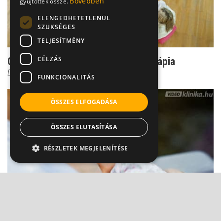
Bővebben
gyűjtöttek össze.
ELENGEDHETETLENÜL
SZÜKSÉGES
TELJESÍTMÉNY
CÉLZÁS
Csoport titok: Ilyen a jó csoportterápia
Dr. Ormay István
FUNKCIONALITÁS
ÖSSZES ELFOGADÁSA
ÖSSZES ELUTASÍTÁSA
RÉSZLETEK MEGJELENÍTÉSE