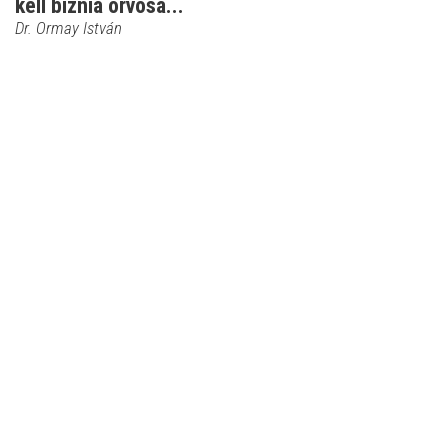
kell bíznia orvosá...
Dr. Ormay István