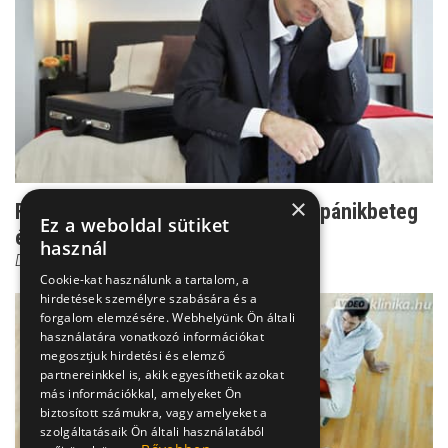
×
Felzaklató tünetek - így romlik le a pánikbeteg
Ez a weboldal sütiket
életminősége
használ
Dr. Ormay István
Cookie-kat használunk a tartalom, a
hirdetések személyre szabására és a
forgalom elemzésére. Webhelyünk Ön általi
használatára vonatkozó információkat
megosztjuk hirdetési és elemző
partnereinkkel is, akik egyesíthetik azokat
más információkkal, amelyeket Ön
biztosított számukra, vagy amelyeket a
szolgáltatásaik Ön általi használatából