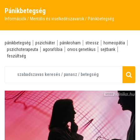
Pánikbetegség
Információk
Mentális és viselkedészavarok
Pánikbetegség
pánikbetegség
pszichiáter
pánikroham
stressz
homeopátia
pszichoterapeuta
agorafóbia
orvos genetikus
sejtbank
feszültség