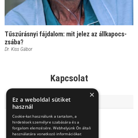
Tűszúrásnyi fájdalom: mit jelez az állkapocs-
zsába?
Dr. Kiss Gábor
Kapcsolat
×
Ez a weboldal sütiket
Budai Egészségközpont
használ
Cookie-kat használunk a tartalom, a
1126 Budapest, Nagy Jenő u. 8.
hirdetések személyre szabására és a
+3614895200, +36205912500
forgalom elemzésére. Webhelyünk Ön általi
használatára vonatkozó információkat
info@bhc.hu