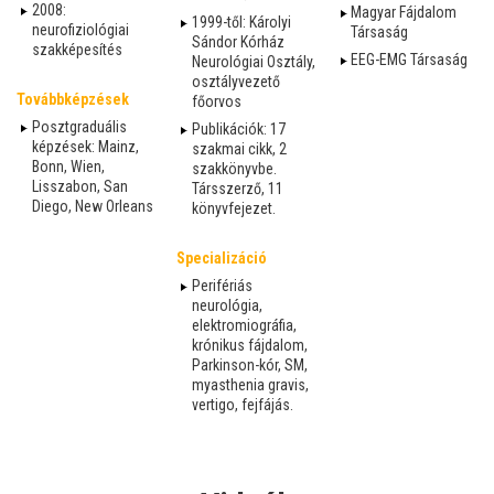
2008:
Magyar Fájdalom
1999-től: Károlyi
neurofiziológiai
Társaság
Sándor Kórház
szakképesítés
EEG-EMG Társaság
Neurológiai Osztály,
osztályvezető
Továbbképzések
főorvos
Posztgraduális
Publikációk: 17
képzések: Mainz,
szakmai cikk, 2
Bonn, Wien,
szakkönyvbe.
Lisszabon, San
Társszerző, 11
Diego, New Orleans
könyvfejezet.
Specializáció
Perifériás
neurológia,
elektromiográfia,
krónikus fájdalom,
Parkinson-kór, SM,
myasthenia gravis,
vertigo, fejfájás.