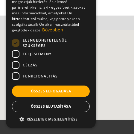
megosztjuk hirdetési és elemző
https://bhc.hu
partnereinkkel is, akik egyesíthetik azokat
más információkkal, amelyeket Ön
biztosított számukra, vagy amelyeket a
szolgáltatásaik Ön általi használatából
Bővebben
gyűjtöttek össze.
ELENGEDHETETLENÜL
SZÜKSÉGES
TELJESÍTMÉNY
CÉLZÁS
FUNKCIONALITÁS
ÖSSZES ELFOGADÁSA
ÖSSZES ELUTASÍTÁSA
RÉSZLETEK MEGJELENÍTÉSE