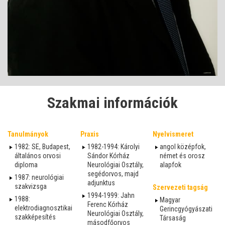
Szakmai információk
Tanulmányok
Praxis
Nyelvismeret
1982: SE, Budapest,
1982-1994: Károlyi
angol középfok,
általános orvosi
Sándor Kórház
német és orosz
diploma
Neurológiai Osztály,
alapfok
segédorvos, majd
1987: neurológiai
adjunktus
szakvizsga
Szervezeti tagság
1994-1999: Jahn
1988:
Magyar
Ferenc Kórház
elektrodiagnosztikai
Gerincgyógyászati
Neurológiai Osztály,
szakképesítés
Társaság
másodfőorvos