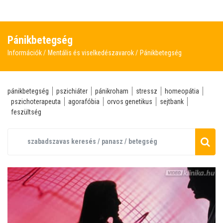
Pánikbetegség
Információk
Mentális és viselkedészavarok
Pánikbetegség
pánikbetegség
pszichiáter
pánikroham
stressz
homeopátia
pszichoterapeuta
agorafóbia
orvos genetikus
sejtbank
feszültség