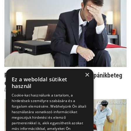
×
Felzaklató tünetek - így romlik le a pánikbeteg
Ez a weboldal sütiket
életminősége
használ
Dr. Ormay István
Cookie-kat használunk a tartalom, a
hirdetések személyre szabására és a
forgalom elemzésére. Webhelyünk Ön általi
használatára vonatkozó információkat
megosztjuk hirdetési és elemző
partnereinkkel is, akik egyesíthetik azokat
más információkkal, amelyeket Ön