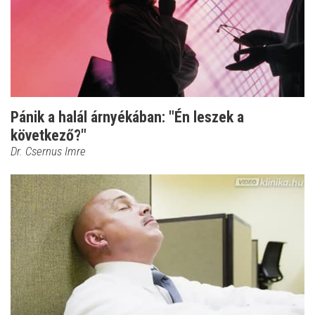
Pánik a halál árnyékában: "Én leszek a
következő?"
Dr. Csernus Imre