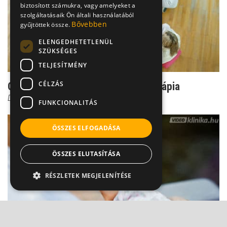
biztosított számukra, vagy amelyeket a
szolgáltatásaik Ön általi használatából
Bővebben
gyűjtöttek össze.
ELENGEDHETETLENÜL
SZÜKSÉGES
TELJESÍTMÉNY
CÉLZÁS
Csoport titok: Ilyen a jó csoportterápia
Dr. Ormay István
FUNKCIONALITÁS
ÖSSZES ELFOGADÁSA
ÖSSZES ELUTASÍTÁSA
RÉSZLETEK MEGJELENÍTÉSE