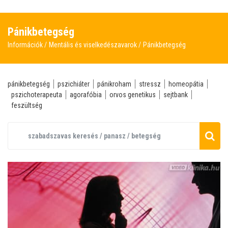
Pánikbetegség
Információk
Mentális és viselkedészavarok
Pánikbetegség
pánikbetegség
pszichiáter
pánikroham
stressz
homeopátia
pszichoterapeuta
agorafóbia
orvos genetikus
sejtbank
feszültség