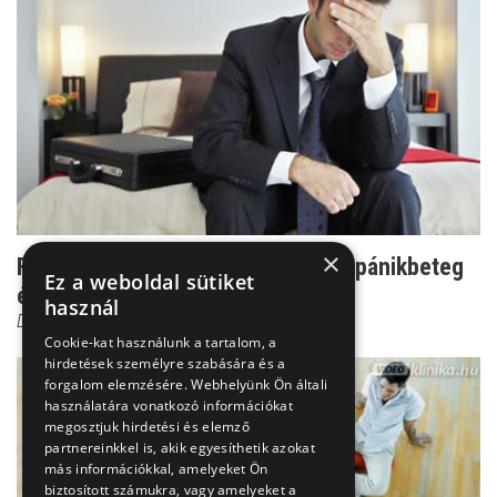
×
Felzaklató tünetek - így romlik le a pánikbeteg
Ez a weboldal sütiket
életminősége
használ
Dr. Ormay István
Cookie-kat használunk a tartalom, a
hirdetések személyre szabására és a
forgalom elemzésére. Webhelyünk Ön általi
használatára vonatkozó információkat
megosztjuk hirdetési és elemző
partnereinkkel is, akik egyesíthetik azokat
más információkkal, amelyeket Ön
biztosított számukra, vagy amelyeket a