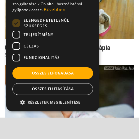
szolgáltatásaik Ön általi használatából
Bővebben
gyűjtöttek össze.
ELENGEDHETETLENÜL
SZÜKSÉGES
TELJESÍTMÉNY
CÉLZÁS
Csoport titok: Ilyen a jó csoportterápia
Dr. Ormay István
FUNKCIONALITÁS
ÖSSZES ELFOGADÁSA
ÖSSZES ELUTASÍTÁSA
RÉSZLETEK MEGJELENÍTÉSE