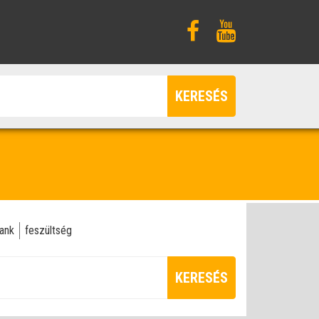
KERESÉS
bank
feszültség
KERESÉS