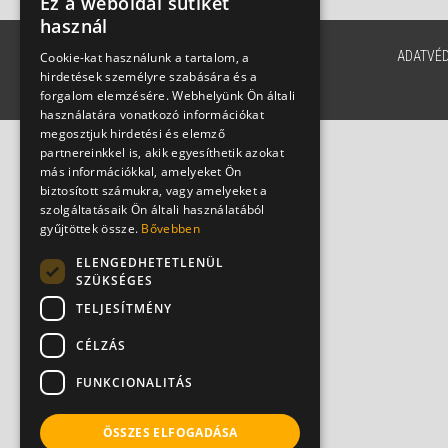
Ez a weboldal sütiket
használ
ADATVÉ
Cookie-kat használunk a tartalom, a
hirdetések személyre szabására és a
forgalom elemzésére. Webhelyünk Ön általi
használatára vonatkozó információkat
megosztjuk hirdetési és elemző
partnereinkkel is, akik egyesíthetik azokat
más információkkal, amelyeket Ön
biztosított számukra, vagy amelyeket a
szolgáltatásaik Ön általi használatából
gyűjtöttek össze.
Bővebben
ELENGEDHETETLENÜL
SZÜKSÉGES
TELJESÍTMÉNY
CÉLZÁS
FUNKCIONALITÁS
ÖSSZES ELFOGADÁSA