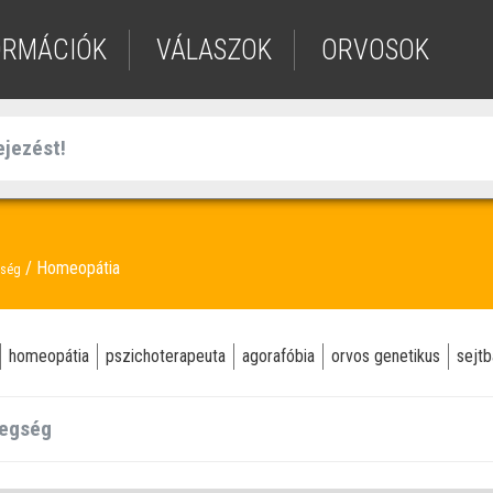
ORMÁCIÓK
VÁLASZOK
ORVOSOK
Homeopátia
gség
homeopátia
pszichoterapeuta
agorafóbia
orvos genetikus
sejt