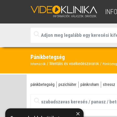
INF
Pánikbetegség
Mentális és viselkedészavarok
Információk
Pánikbete
pánikbetegség
pszichiáter
pánikroham
stressz
×