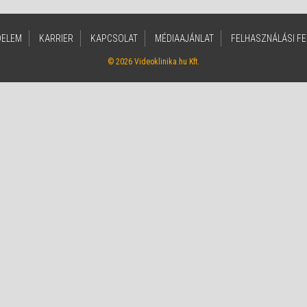
DELEM
KARRIER
KAPCSOLAT
MÉDIAAJÁNLAT
FELHASZNÁLÁSI FE
© 2026 Videoklinika.hu Kft.