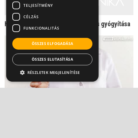
TELJESÍTMÉNY
CÉLZÁS
Hólyaghurut, felfázás homeopátiás gyógyítása
FUNKCIONALITÁS
ÖSSZES ELFOGADÁSA
ÖSSZES ELUTASÍTÁSA
RÉSZLETEK MEGJELENÍTÉSE
Éles fájdalom vizelés közben: Vigyázat, nem
csak felfázás le...
Dr. Fischer Gábor