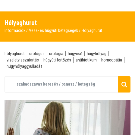
Hólyaghurut
Információk
Vese- és húgyúti betegségek
Hólyaghurut
hólyaghurut
urológus
urológia
húgycső
húgyhólyag
vizeletvisszatartás
húgyúti fertőzés
antibiotikum
homeopátia
húgyhólyaggyulladás