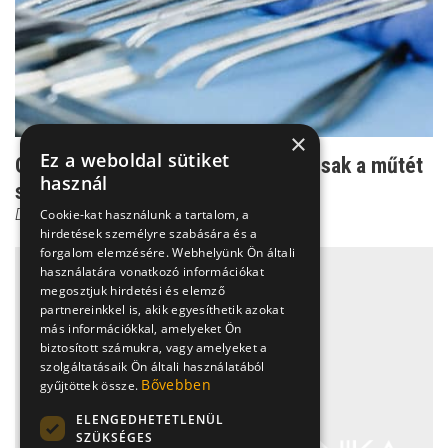
×
Ez a weboldal sütiket
Gyakori hólyaghurut - amikor már csak a műtét
használ
segíthet
Dr. Fischer Gábor
Cookie-kat használunk a tartalom, a
hirdetések személyre szabására és a
forgalom elemzésére. Webhelyünk Ön általi
használatára vonatkozó információkat
megosztjuk hirdetési és elemző
partnereinkkel is, akik egyesíthetik azokat
más információkkal, amelyeket Ön
biztosított számukra, vagy amelyeket a
szolgáltatásaik Ön általi használatából
Bővebben
gyűjtöttek össze.
ELENGEDHETETLENÜL
SZÜKSÉGES