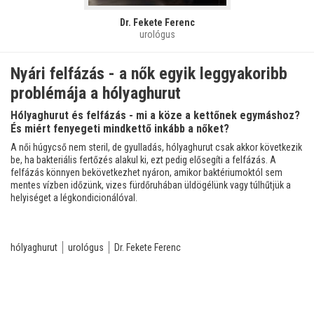
Dr. Fekete Ferenc
urológus
Nyári felfázás - a nők egyik leggyakoribb
problémája a hólyaghurut
Hólyaghurut és felfázás - mi a köze a kettőnek egymáshoz?
És miért fenyegeti mindkettő inkább a nőket?
A női húgycső nem steril, de gyulladás, hólyaghurut csak akkor következik
be, ha bakteriális fertőzés alakul ki, ezt pedig elősegíti a felfázás. A
felfázás könnyen bekövetkezhet nyáron, amikor baktériumoktól sem
mentes vízben időzünk, vizes fürdőruhában üldögélünk vagy túlhűtjük a
helyiséget a légkondicionálóval.
hólyaghurut
urológus
Dr. Fekete Ferenc