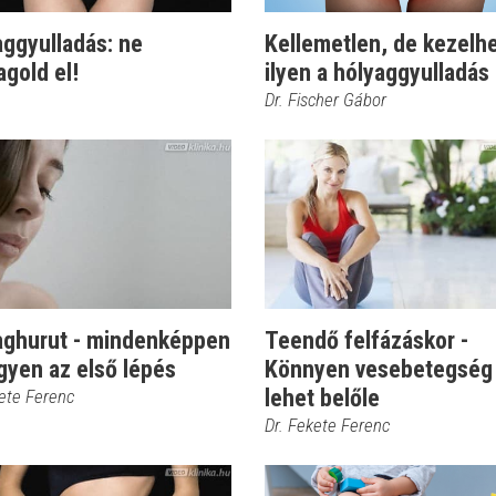
aggyulladás: ne
Kellemetlen, de kezelhe
gold el!
ilyen a hólyaggyulladás
Dr. Fischer Gábor
aghurut - mindenképpen
Teendő felfázáskor -
gyen az első lépés
Könnyen vesebetegség 
lehet belőle
kete Ferenc
Dr. Fekete Ferenc