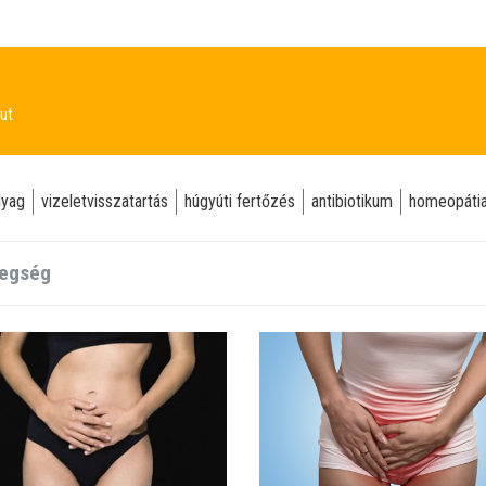
ut
lyag
vizeletvisszatartás
húgyúti fertőzés
antibiotikum
homeopáti