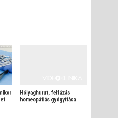
mikor
Hólyaghurut, felfázás
het
homeopátiás gyógyítása