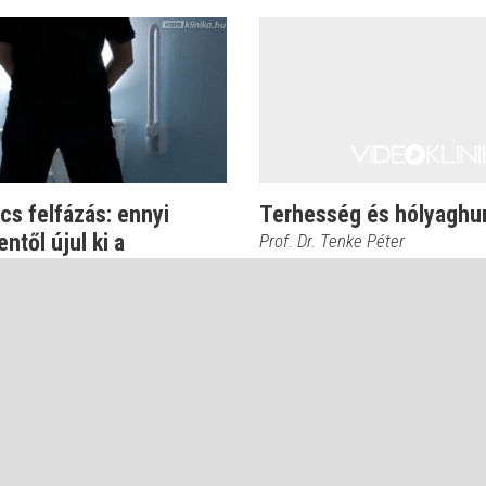
s felfázás: ennyi
Terhesség és hólyaghu
ntől újul ki a
Prof. Dr. Tenke Péter
aghurut
kete Ferenc