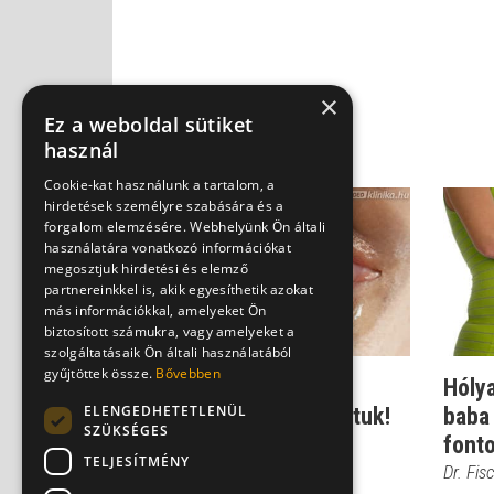
×
Ez a weboldal sütiket
használ
Cookie-kat használunk a tartalom, a
hirdetések személyre szabására és a
forgalom elemzésére. Webhelyünk Ön általi
használatára vonatkozó információkat
megosztjuk hirdetési és elemző
partnereinkkel is, akik egyesíthetik azokat
más információkkal, amelyeket Ön
biztosított számukra, vagy amelyeket a
szolgáltatásaik Ön általi használatából
gyűjtöttek össze.
Bővebben
Magzati halálozás:
Hóly
ELENGEDHETETLENÜL
Gyakoribb, mint gondoltuk!
baba
SZÜKSÉGES
font
Dr. Czeizel Endre
TELJESÍTMÉNY
Dr. Fis