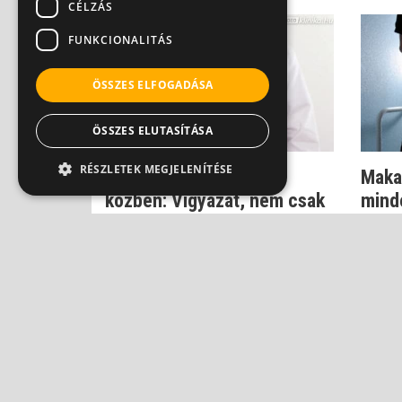
CÉLZÁS
FUNKCIONALITÁS
ÖSSZES ELFOGADÁSA
ÖSSZES ELUTASÍTÁSA
RÉSZLETEK MEGJELENÍTÉSE
Éles fájdalom vizelés
Makac
közben: Vigyázat, nem csak
minde
felfázás le...
hóly
Dr. Fischer Gábor
Dr. Fe