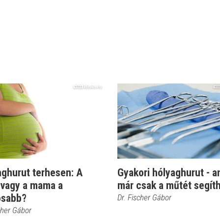
aghurut terhesen: A
Gyakori hólyaghurut - a
 vagy a mama a
már csak a műtét segít
osabb?
Dr. Fischer Gábor
cher Gábor