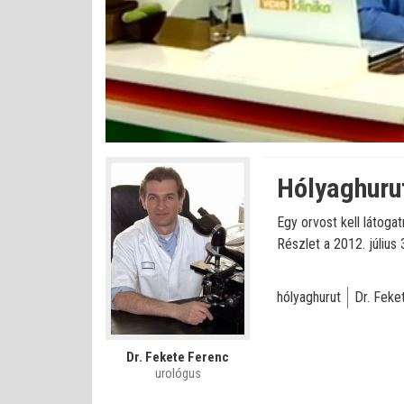
Betöltve
:
Állapot
:
Némítás
0%
0%
kikapcsolva
Hólyaghurut
Egy orvost kell látoga
Részlet a 2012. július 
hólyaghurut
Dr. Feke
Dr. Fekete Ferenc
urológus