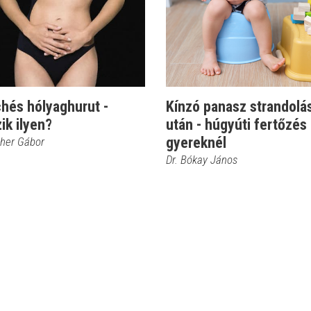
hés hólyaghurut -
Kínzó panasz strandolá
ik ilyen?
után - húgyúti fertőzés
gyereknél
cher Gábor
Dr. Bókay János