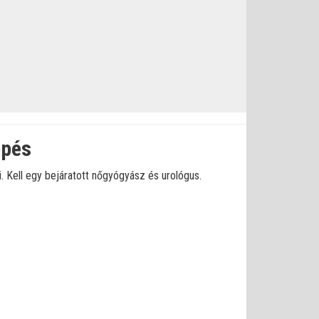
épés
ni. Kell egy bejáratott nőgyógyász és urológus.