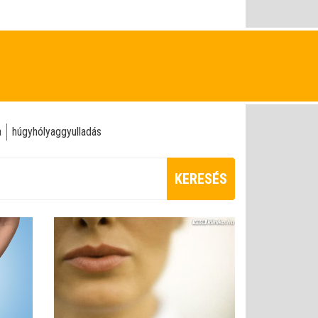
a
húgyhólyaggyulladás
KERESÉS