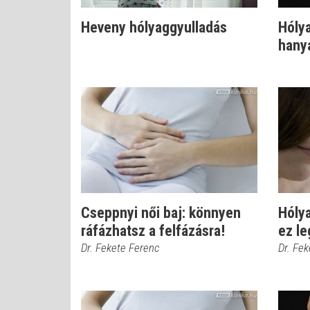
Heveny hólyaggyulladás
Hóly
hanya
Cseppnyi női baj: könnyen
Hóly
ráfázhatsz a felfázásra!
ez le
Dr. Fekete Ferenc
Dr. Fe