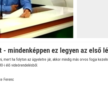
 - mindenképpen ez legyen az első l
tni, mert ha folyton az ügyeletre jár, akkor mindig más orvos fogja kezel
30-i élő videórendelésből.
te Ferenc