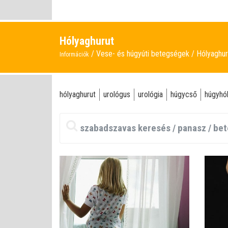
Hólyaghurut
Vese- és húgyúti betegségek
Hólyaghur
Információk
hólyaghurut
urológus
urológia
húgycső
húgyhó