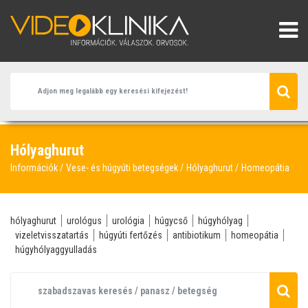
Hólyaghurut
Információk
Vese- és húgyúti betegségek
Hólyaghurut
Homeopátia
hólyaghurut
urológus
urológia
húgycső
húgyhólyag
vizeletvisszatartás
húgyúti fertőzés
antibiotikum
homeopátia
húgyhólyaggyulladás