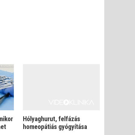
mikor
Hólyaghurut, felfázás
het
homeopátiás gyógyítása