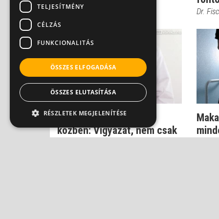
TELJESÍTMÉNY
Dr. Fis
CÉLZÁS
FUNKCIONALITÁS
ÖSSZES ELFOGADÁSA
ÖSSZES ELUTASÍTÁSA
RÉSZLETEK MEGJELENÍTÉSE
Éles fájdalom vizelés
Makac
közben: Vigyázat, nem csak
minde
felfázás le...
hóly
Dr. Fischer Gábor
Dr. Fe