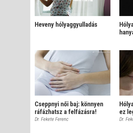
Heveny hólyaggyulladás
Hóly
hanya
Cseppnyi női baj: könnyen
Hóly
ráfázhatsz a felfázásra!
ez le
Dr. Fekete Ferenc
Dr. Fe