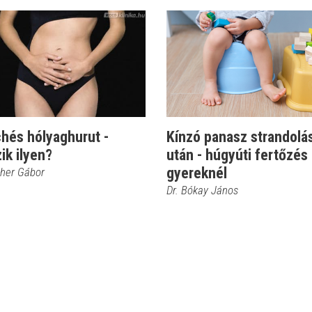
hés hólyaghurut -
Kínzó panasz strandolá
ik ilyen?
után - húgyúti fertőzés
gyereknél
cher Gábor
Dr. Bókay János