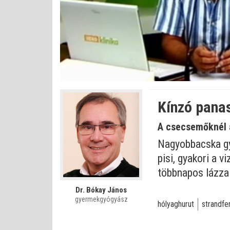
Betöltve
:
Állapot
:
Némítás
0%
0%
kikapcsolva
Kínzó panas
A csecsemőknél a
Nagyobbacska gye
pisi, gyakori a 
többnapos lázzal
Dr. Bókay János
gyermekgyógyász
hólyaghurut
strandfe