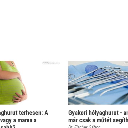
aghurut terhesen: A
Gyakori hólyaghurut - a
 vagy a mama a
már csak a műtét segít
osabb?
Dr. Fischer Gábor