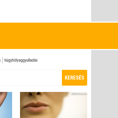
a
húgyhólyaggyulladás
KERESÉS