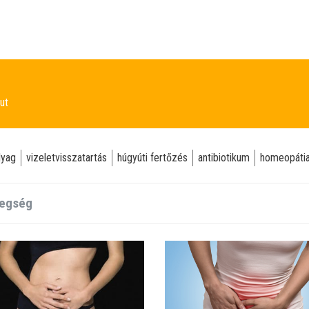
ut
lyag
vizeletvisszatartás
húgyúti fertőzés
antibiotikum
homeopáti