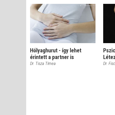
Hólyaghurut - így lehet
Pszic
érintett a partner is
Létez
Dr. Tisza Tímea
Dr. Fis