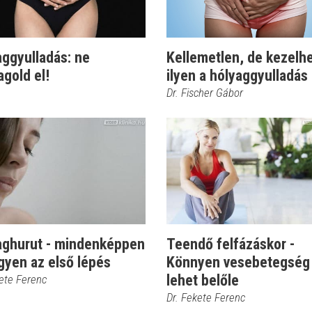
aggyulladás: ne
Kellemetlen, de kezelhe
gold el!
ilyen a hólyaggyulladás
Dr. Fischer Gábor
aghurut - mindenképpen
Teendő felfázáskor -
gyen az első lépés
Könnyen vesebetegség 
lehet belőle
kete Ferenc
Dr. Fekete Ferenc