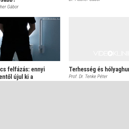
cher Gábor
s felfázás: ennyi
Terhesség és hólyaghu
ntől újul ki a
Prof. Dr. Tenke Péter
aghurut
kete Ferenc