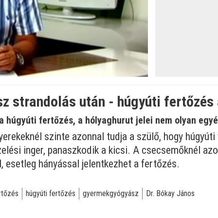
z strandolás után - húgyúti fertőzés
 húgyúti fertőzés, a hólyaghurut jelei nem olyan egy
rekeknél szinte azonnal tudja a szülő, hogy húgyúti f
vizelési inger, panaszkodik a kicsi. A csecsemőknél a
, esetleg hányással jelentkezhet a fertőzés.
rtőzés
húgyúti fertőzés
gyermekgyógyász
Dr. Bókay János