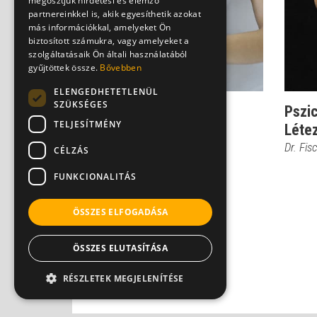
megosztjuk hirdetési és elemző
partnereinkkel is, akik egyesíthetik azokat
más információkkal, amelyeket Ön
biztosított számukra, vagy amelyeket a
szolgáltatásaik Ön általi használatából
gyűjtöttek össze.
Bővebben
ELENGEDHETETLENÜL
SZÜKSÉGES
Hólyaghurut - így lehet
Pszic
TELJESÍTMÉNY
érintett a partner is
Létez
Dr. Tisza Tímea
Dr. Fis
CÉLZÁS
FUNKCIONALITÁS
ÖSSZES ELFOGADÁSA
ÖSSZES ELUTASÍTÁSA
RÉSZLETEK MEGJELENÍTÉSE