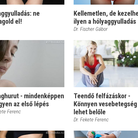
aggyulladás: ne
Kellemetlen, de kezelhe
gold el!
ilyen a hólyaggyulladás
Dr. Fischer Gábor
aghurut - mindenképpen
Teendő felfázáskor -
gyen az első lépés
Könnyen vesebetegség 
lehet belőle
kete Ferenc
Dr. Fekete Ferenc