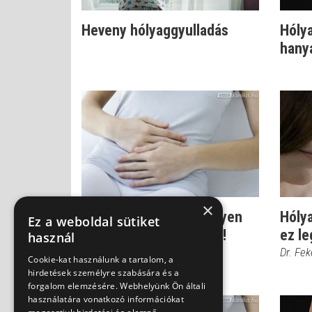
Heveny hólyaggyulladás
Hóly
hanya
×
Cseppnyi női baj: könnyen
Hóly
Ez a weboldal sütiket
ráfázhatsz a felfázásra!
ez le
használ
Dr. Fekete Ferenc
Dr. Fe
Cookie-kat használunk a tartalom, a
hirdetések személyre szabására és a
forgalom elemzésére. Webhelyünk Ön általi
használatára vonatkozó információkat