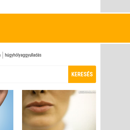
a
húgyhólyaggyulladás
KERESÉS