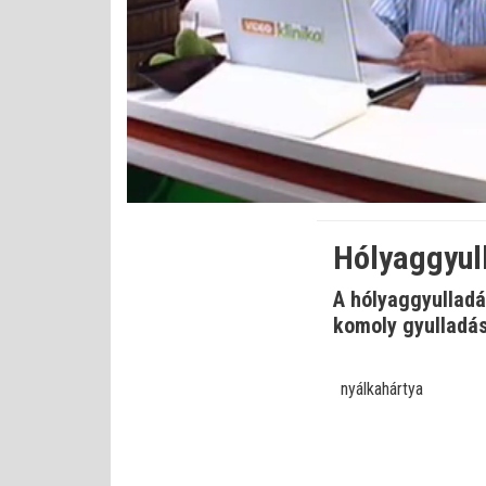
Bet
Állapot
:
Némítás
0%
0%
kikapcsolva
Hólyaggyull
A hólyaggyullad
komoly gyulladás
nyálkahártya