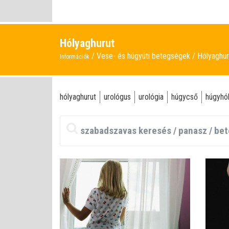
Hólyaghurut
Vese- és húgyúti betegségek
Hólyaghur
Információk
hólyaghurut
urológus
urológia
húgycső
húgyhó