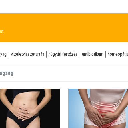
ut
lyag
vizeletvisszatartás
húgyúti fertőzés
antibiotikum
homeopáti