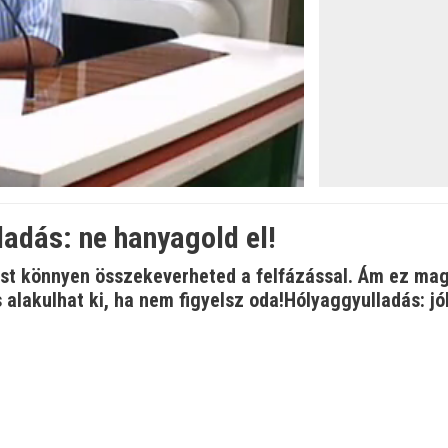
öltve
:
adás: ne hanyagold el!
ást könnyen összekeverheted a felfázással. Ám ez ma
 alakulhat ki, ha nem figyelsz oda!Hólyaggyulladás: j