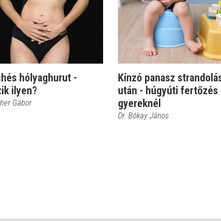
hés hólyaghurut -
Kínzó panasz strandolá
ik ilyen?
után - húgyúti fertőzés
gyereknél
cher Gábor
Dr. Bókay János