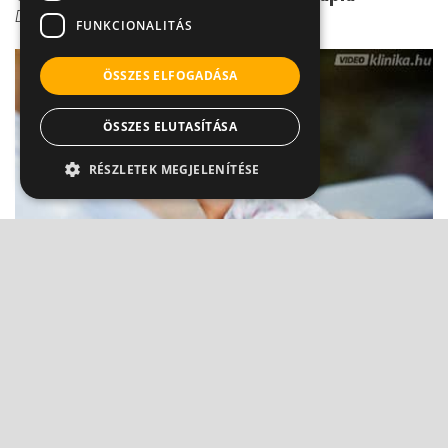
Dr. Ormay István
FUNKCIONALITÁS
ÖSSZES ELFOGADÁSA
ÖSSZES ELUTASÍTÁSA
RÉSZLETEK MEGJELENÍTÉSE
Szedhető-e antidepresszáns szoptatás alatt?
Dr. Czeizel Endre