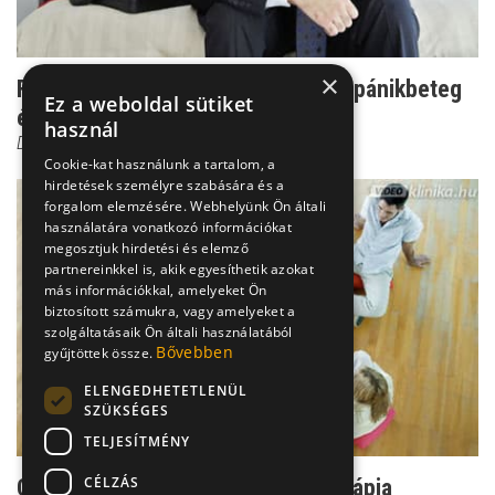
×
Felzaklató tünetek - így romlik le a pánikbeteg
Ez a weboldal sütiket
életminősége
használ
Dr. Ormay István
Cookie-kat használunk a tartalom, a
hirdetések személyre szabására és a
forgalom elemzésére. Webhelyünk Ön általi
használatára vonatkozó információkat
megosztjuk hirdetési és elemző
partnereinkkel is, akik egyesíthetik azokat
más információkkal, amelyeket Ön
biztosított számukra, vagy amelyeket a
szolgáltatásaik Ön általi használatából
Bővebben
gyűjtöttek össze.
ELENGEDHETETLENÜL
SZÜKSÉGES
TELJESÍTMÉNY
CÉLZÁS
Csoport titok: Ilyen a jó csoportterápia