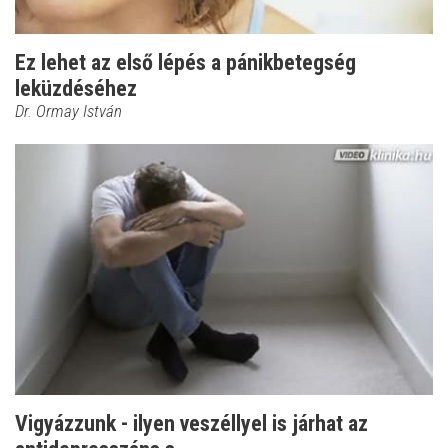
Ez lehet az első lépés a pánikbetegség
leküzdéséhez
Dr. Ormay István
Vigyázzunk - ilyen veszéllyel is járhat az