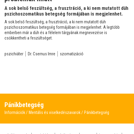
A sok belső feszültség, a frusztráció, a ki nem mutatott düh
pszichoszomatikus betegség formájában is megjelenhet.
A sok belső feszültség, a frusztráció, a ki nem mutatott düh
pszichoszomatikus betegség formájában is megjelenhet. A legtöbb
emberben már a düh és a félelem tárgyának megnevezése is
csökkentheti a feszültséget.
pszichiáter
Dr. Csernus Imre
szomatizáció
Pánikbetegség
Információk
Mentális és viselkedészavarok
Pánikbetegség