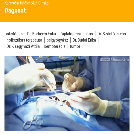
Keresési találatok
Cimke
Daganat
onkológus
Dr. Borbényi Erika
fájdalomcsillapítás
Dr. Szántó István
holisztikus terapeuta
belgyógyász
Dr. Budai Erika
Dr. Kisegyházi Attila
kemoterápia
tumor