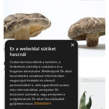
×
Ez a weboldal sütiket
használ
Cookie-kat használunk a tartalom, a
Gyógygomba: Jó a daganatra?
hirdetések személyre szabására és a
Dr. Borbényi Erika
forgalom elemzésére. Webhelyünk Ön általi
használatára vonatkozó információkat
megosztjuk hirdetési és elemző
partnereinkkel is, akik egyesíthetik azokat
más információkkal, amelyeket Ön
biztosított számukra, vagy amelyeket a
szolgáltatásaik Ön általi használatából
Bővebben
gyűjtöttek össze.