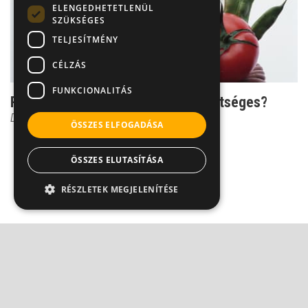
ELENGEDHETETLENÜL
SZÜKSÉGES
TELJESÍTMÉNY
CÉLZÁS
FUNKCIONALITÁS
Rákmegelőzés zöldségekkel - lehetséges?
Dr. Borbényi Erika
ÖSSZES ELFOGADÁSA
ÖSSZES ELUTASÍTÁSA
RÉSZLETEK MEGJELENÍTÉSE