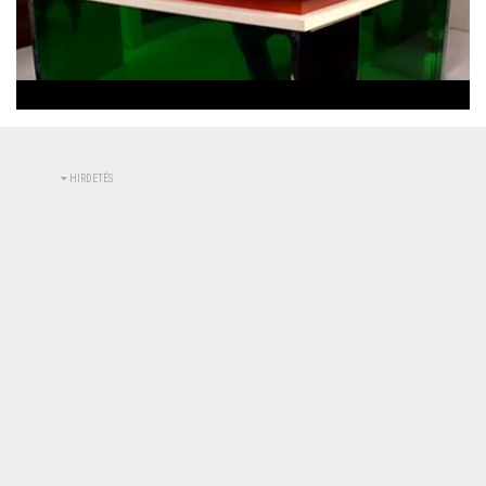
Betöltve
:
Állapot
:
Némítás
0%
0%
kikapcsolva
HIRDETÉS