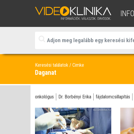
INF
Keresési találatok
Cimke
Daganat
onkológus
Dr. Borbényi Erika
fájdalomcsillapítás