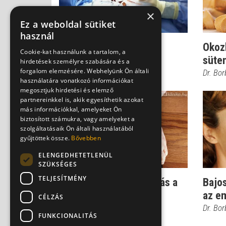
×
Ez a weboldal sütiket
használ
Vakbél: lehet belőle
Okoz
Cookie-kat használunk a tartalom, a
daganat?
süte
hirdetések személyre szabására és a
forgalom elemzésére. Webhelyünk Ön általi
Dr. Borbényi Erika
Dr. Bor
használatára vonatkozó információkat
megosztjuk hirdetési és elemző
partnereinkkel is, akik egyesíthetik azokat
más információkkal, amelyeket Ön
biztosított számukra, vagy amelyeket a
szolgáltatásaik Ön általi használatából
gyűjtöttek össze.
Bővebben
ELENGEDHETETLENÜL
SZÜKSÉGES
TELJESÍTMÉNY
Valóban növeli az elhízás a
Bajo
rák veszélyét?
az e
CÉLZÁS
Dr. Borbényi Erika
Dr. Bor
FUNKCIONALITÁS