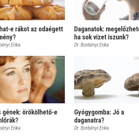
hat-e rákot az odaégett
Daganatok: megelőzhet
mény?
ha sok vizet iszunk?
bényi Erika
Dr. Borbényi Erika
s gének: örökölhető-e
Gyógygomba: Jó a
mlőrák?
daganatra?
bényi Erika
Dr. Borbényi Erika