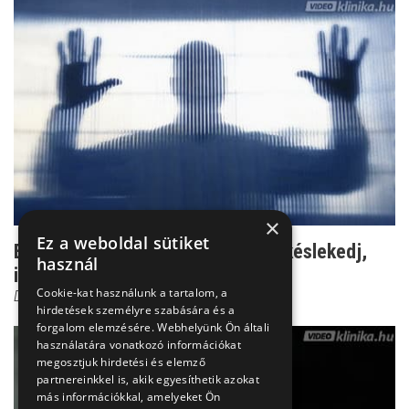
×
Ez a weboldal sütiket
Egyre szaporodó bőrtünetek - Ne késlekedj,
használ
ideje orvoshoz fo...
Cookie-kat használunk a tartalom, a
Dr. Wikonkál Norbert
hirdetések személyre szabására és a
forgalom elemzésére. Webhelyünk Ön általi
használatára vonatkozó információkat
megosztjuk hirdetési és elemző
partnereinkkel is, akik egyesíthetik azokat
más információkkal, amelyeket Ön