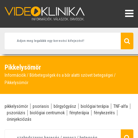
Pikkelysömör
Információk
Bőrbetegségek és a bőr alatti szövet betegségei
Pikkelysömör
pikkelysömör
psoriasis
bőrgyógyász
biológiai terápia
TNF-alfa
pszoriázis
biológiai centrumok
fényterápia
fénykezelés
öninjekciózás