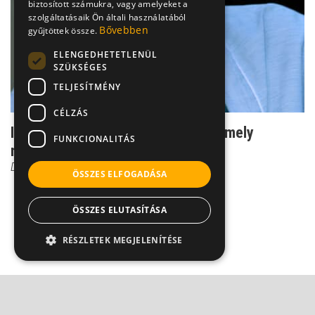
biztosított számukra, vagy amelyeket a
szolgáltatásaik Ön általi használatából
Bővebben
gyűjtöttek össze.
ELENGEDHETETLENÜL
SZÜKSÉGES
TELJESÍTMÉNY
CÉLZÁS
Ismerd fel idejében! A betegség, amely
FUNKCIONALITÁS
nemcsak a bőrön látsz...
Dr. Wikonkál Norbert
ÖSSZES ELFOGADÁSA
ÖSSZES ELUTASÍTÁSA
RÉSZLETEK MEGJELENÍTÉSE